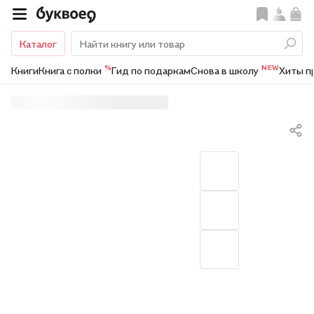
Каталог
%
NEW
Книги
Книга с полки
Гид по подаркам
Снова в школу
Хиты п