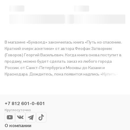
В магазине «Буквоед» закончилась книга «Путь ко спасению.
Краткий очерк аскетики» от автора Феофан Затворник
(Говоров) Георгий Васильевич. Когда книга снова поступит в
продажу, можно будет сделать заказ из любого города
России: от Санкт-Петербурга и Москвы до Казани и
Краснодара. Дождитесь, пока появится надпись «Купить»,
чтобы получить «Путь ко спасению. Краткий очерк аскетики»
в магазине сети или заказать доставку. Мы и сами любим
читать, поэтому делаем всё, чтобы вы могли купить
понравившуюся историю по приятной цене. Например,
+7 812 601-0-601
организуем конкурсы и проводим акции. Оставайтесь с нами,
Круглосуточно
чтобы не упустить выгоду!
О компании