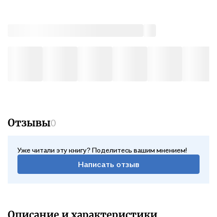
вне Бога, обратить к Нему и потом привесть пред лице Его;
должно проследить жизнь христианскую в ее явлениях, на
деле, от начала до конца, то есть как она засеменяется,
развивается, зреет и приходит в полноту, или - что то же -
написать историю деятельной жизни каждого христианина, с
показанием того, как в каком случае должен он действовать,
чтобы устоять в своем чине", - сказал о своем творении
святитель Феофан.
Отзывы
0
Уже читали эту книгу? Поделитесь вашим мнением!
Написать отзыв
Описание и характеристики