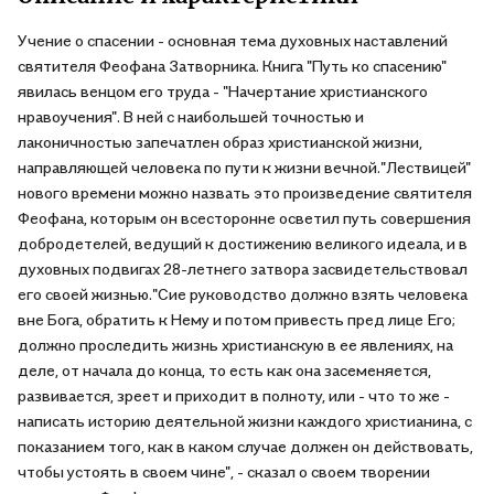
Учение о спасении - основная тема духовных наставлений
святителя Феофана Затворника. Книга "Путь ко спасению"
явилась венцом его труда - "Начертание христианского
нравоучения". В ней с наибольшей точностью и
лаконичностью запечатлен образ христианской жизни,
направляющей человека по пути к жизни вечной."Лествицей"
нового времени можно назвать это произведение святителя
Феофана, которым он всесторонне осветил путь совершения
добродетелей, ведущий к достижению великого идеала, и в
духовных подвигах 28-летнего затвора засвидетельствовал
его своей жизнью."Сие руководство должно взять человека
вне Бога, обратить к Нему и потом привесть пред лице Его;
должно проследить жизнь христианскую в ее явлениях, на
деле, от начала до конца, то есть как она засеменяется,
развивается, зреет и приходит в полноту, или - что то же -
написать историю деятельной жизни каждого христианина, с
показанием того, как в каком случае должен он действовать,
чтобы устоять в своем чине", - сказал о своем творении