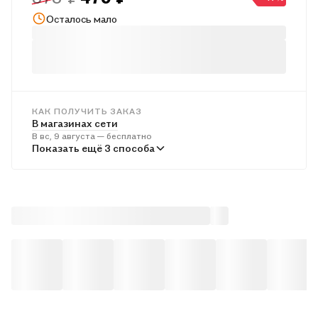
этапах учебного процесса.
Осталось мало
КАК ПОЛУЧИТЬ ЗАКАЗ
В магазинах сети
В вс, 9 августа — бесплатно
В пунктах выдачи
Показать ещё 3 способа
Во вт, 11 августа — от 242 ₽
Курьером
В вс, 9 августа — от 313 ₽
Почтой России
В пн, 10 августа — от 505 ₽