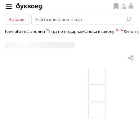
Каталог
%
NEW
Книги
Книга с полки
Гид по подаркам
Снова в школу
Хиты п