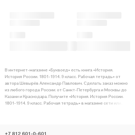
В интернет-магазине «Буквоед» есть книга «История.
История России. 1801-1914. 9 класс. Рабочая тетрадь» от
автора Шевырёв Александр Павлович. Сделать заказ можно
из любого города России: от Санкт-Петербурга и Москвы до
Казани и Краснодара. Получите «История. История России.
1801-1914. 9 класс. Рабочая тетрадь» в магазине сети или
закажите доставку. Мы и сами любим читать, поэтому
делаем всё, чтобы вы могли купить понравившуюся историю
по приятной цене. Например, организуем конкурсы и
проводим акции. Оставайтесь с нами, чтобы не упустить
+7 812 601-0-601