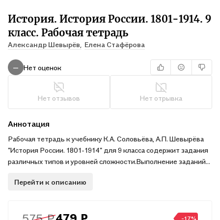
История. История России. 1801-1914. 9
класс. Рабочая тетрадь
Александр Шевырёв,
Елена Стафёрова
Нет оценок
—
Нет отзывов
Нет отрывка
Аннотация
Рабочая тетрадь к учебнику К.А. Соловьёва, А.П. Шевырёва
"История России. 1801-1914" для 9 класса содержит задания
различных типов и уровней сложности.Выполнение заданий
рабочей тетради позволит лучше организовать
Перейти к описанию
самостоятельную работу учащихся на уроке и дома, будет
способствовать совершенствованию навыков работы с
материалом учебника и историческими документами,
575 ₽
479 ₽
поможет осуществить контроль усвоения знаний на всех
-17%