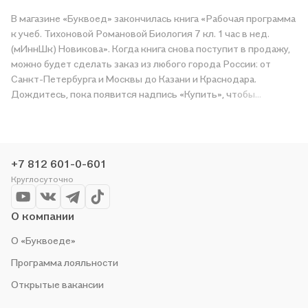
В магазине «Буквоед» закончилась книга «Рабочая программа
к учеб. Тихоновой Романовой Биология 7 кл. 1 час в нед.
(мИннШк) Новикова». Когда книга снова поступит в продажу,
можно будет сделать заказ из любого города России: от
Санкт-Петербурга и Москвы до Казани и Краснодара.
Дождитесь, пока появится надпись «Купить», чтобы
получить «Рабочая программа к учеб. Тихоновой Романовой
Биология 7 кл. 1 час в нед. (мИннШк) Новикова» в магазине
сети или заказать доставку. Мы и сами любим читать,
поэтому делаем всё, чтобы вы могли купить понравившуюся
+7 812 601-0-601
историю по приятной цене. Например, организуем конкурсы и
Круглосуточно
проводим акции. Оставайтесь с нами, чтобы не упустить
выгоду!
О компании
О «Буквоеде»
Программа лояльности
Открытые вакансии