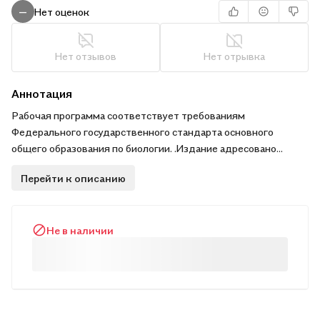
Нет оценок
—
Нет отзывов
Нет отрывка
Аннотация
Рабочая программа соответствует требованиям
Федерального государственного стандарта основного
общего образования по биологии. .Издание адресовано
преподавателям биологии общеобразовательных
Перейти к описанию
учреждений: школ, гимназий и лицеев.
Не в наличии