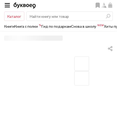
Каталог
%
NEW
Книги
Книга с полки
Гид по подаркам
Снова в школу
Хиты п