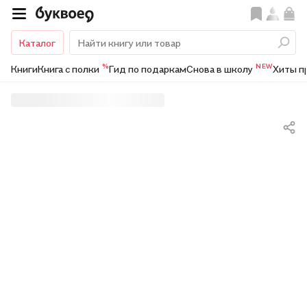
Каталог
%
NEW
Книги
Книга с полки
Гид по подаркам
Снова в школу
Хиты п