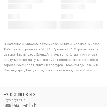
В магазине «Буквоед» закончилась книга «Биология. 5 класс.
Рабочая программа к УМК Т.С. Суховой, В.И. Строганова» от
автора Нифантьева Елена Анатольевна. Когда книга снова
поступит в продажу, можно будет сделать заказ из любого
города России: от Санкт-Петербурга и Москвы до Казани и
Краснодара. Дождитесь, пока появится надпись «Купить»,
чтобы получить «Биология. 5 класс. Рабочая программа к УМК
Т.С. Суховой, В.И. Строганова» в магазине сети или заказать
доставку. Мы и сами любим читать, поэтому делаем всё,
чтобы вы могли купить понравившуюся историю по приятной
+7 812 601-0-601
цене. Например, организуем конкурсы и проводим акции.
Круглосуточно
Оставайтесь с нами, чтобы не упустить выгоду!