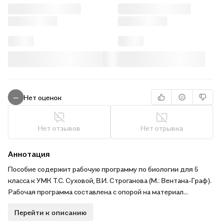
Нет оценок
—
Нет отзывов
Нет отрывка
Аннотация
Пособие содержит рабочую программу по биологии для 5
класса к УМК Т.С. Суховой, В.И. Строганова (М.: Вентана-Граф).
Рабочая программа составлена с опорой на материал
учебника и требования Федерального государственного
Перейти к описанию
образовательного стандарта. В программу входят