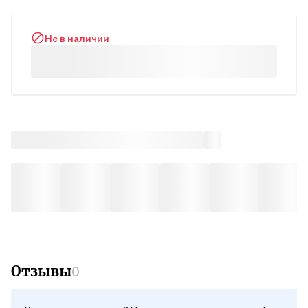
пояснительная записка, требования к знаниям и умениям
учащихся, тематическое планирование учебного материала,
Не в наличии
подробное поурочное планирование, а также сведения о
видах индивидуальной и коллективной деятельности,
ориентированной на формирование универсальных учебных
действий у школьников. Издание адресовано учителям,
завучам, руководителям учебных заведений и методистам.
Отзывы
0