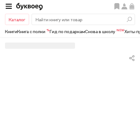
Каталог
%
NEW
Книги
Книга с полки
Гид по подаркам
Снова в школу
Хиты п