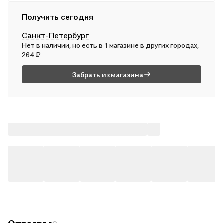
Курьером
Получить сегодня
Во вт, 11 августа — от 312 ₽
Санкт-Петербург
Почтой России
Нет в наличии, но есть в 1 магазине в других городах,
В ср, 12 августа — от 495 ₽
264 ₽
Забрать из магазина