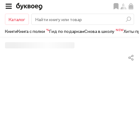
Каталог
%
NEW
Книги
Книга с полки
Гид по подаркам
Снова в школу
Хиты п