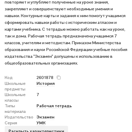
повторяют и углубляют полученные на уроке знания,
закрепляют и совершенствуют необходимые умения и
навыки. Контурные карты и задания к ним помогут учащимся
сформировать навыки работы с историческим атласом и
картами учебника. С тетрадью можно работать как на уроке,
так и дома. Рабочая тетрадь предназначена учащимся 7
классов, учителям и методистам. Приказом Министерства
образования и науки Российской Федерации учебные пособия
издательства "Экзамен" допущены к использованию в
общеобразовательных организациях.
Код
2601878
Школьные
История
предметы
Школьные
7
классы
Типы
Рабочая тетрадь
материала
Издательство
Экзамен
Серия
УМК
Раскрыть характеристики