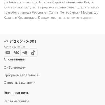
учебнику)» от автора Чернова Марина Николаевна. Когда
книга снова поступит в продажу, можно будет сделать заказ
из любого города России: от Санкт-Петербурга и Москвы до
Казани и Краснодара. Дождитесь, пока появится надпись
«Купить», чтобы получить «Рабочая тетрадь по истории
России 7 Торкунов. ч. 2. ФГОС (к новому учебнику)» в
магазине сети или заказать доставку. Мы и сами любим
читать, поэтому делаем всё, чтобы вы могли купить
+7 812 601-0-601
понравившуюся историю по приятной цене. Например,
Круглосуточно
организуем конкурсы и проводим акции. Оставайтесь с нами,
чтобы не упустить выгоду!
О компании
О «Буквоеде»
Программа лояльности
Открытые вакансии
Книжная сеть
Карта магазинов