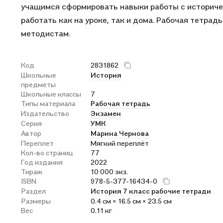
учащимся сформировать навыки работы с историче
работать как на уроке, так и дома. Рабочая тетрад
методистам.
Код
2831862
Школьные
История
предметы
Школьные классы
7
Типы материала
Рабочая тетрадь
Издательство
Экзамен
Серия
УМК
Автор
Марина Чернова
Переплет
Мягкий переплёт
Кол-во страниц
77
Год издания
2022
Тираж
10 000 экз.
ISBN
978-5-377-16434-0
Раздел
История 7 класс рабочие тетради
Размеры
0.4 см × 16.5 см × 23.5 см
Вес
0.11 кг