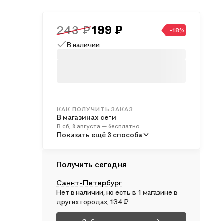
243 ₽
199 ₽
-18%
В наличии
КАК ПОЛУЧИТЬ ЗАКАЗ
В магазинах сети
В сб, 8 августа — бесплатно
В пунктах выдачи
Показать ещё 3 способа
Во вт, 11 августа — от 240 ₽
Курьером
Получить сегодня
В вс, 9 августа — от 311 ₽
Санкт-Петербург
Почтой России
Нет в наличии, но есть в 1 магазине в
В пн, 10 августа — от 493 ₽
других городах, 134 ₽