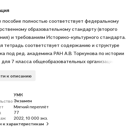
ация
 пособие полностью соответствует федеральному
рственному образовательному стандарту (второго
ния) и требованиям Историко-культурного стандарта.
я тетрадь соответствует содержанию и структуре
ка под ред. академика РАН А.В. Торкунова по истории
 для 7 класса общеобразовательных организаций
ельство "Просвещение"). В неё включены разнообразные
ти к описанию
ме и уровню сложности задания, выполняя которые
ся повторяют и углубляют полученные на уроке знания,
ляют и совершенствуют необходимые умения и навыки.
УМК
Экзамен
льство
ные карты и задания к ним помогут учащимся
ет
Мягкий переплёт
ровать навыки работы с историческим атласом и
ц
77
и учебника. С тетрадью можно работать как на уроке,
раж
2022, 10 000 экз.
и к характеристикам
дома. Рабочая тетрадь предназначена учащимся 7