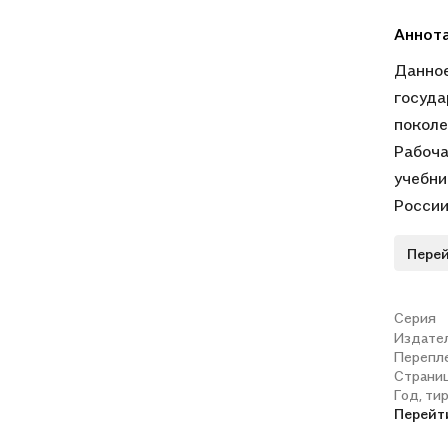
Аннот
Данное
госуда
поколе
Рабоча
учебни
России
(издат
Перей
по фор
учащие
закреп
Серия
Издате
Контур
Перепл
сформи
Страни
картам
Год, ти
Перейт
так и 