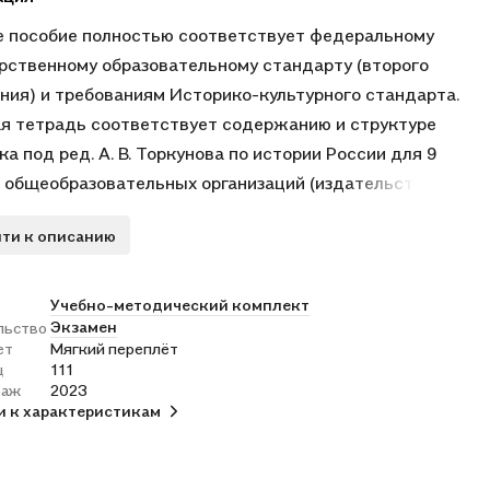
 пособие полностью соответствует федеральному
рственному образовательному стандарту (второго
ния) и требованиям Историко-культурного стандарта.
я тетрадь соответствует содержанию и структуре
ка под ред. А. В. Торкунова по истории России для 9
 общеобразовательных организаций (издательство
ещение»). В неё включены разнообразные по форме и
ти к описанию
 сложности задания, выполняя которые учащиеся
яют и углубляют полученные на уроке знания,
ляют и совершенствуют необходимые умения и навыки.
Учебно-методический комплект
Экзамен
льство
ные карты и задания к ним помогут учащимся развить
ет
Мягкий переплёт
 работы с историческим атласом и картами учебника. С
ц
111
ью можно работать как на уроке, так и дома.
раж
2023
и к характеристикам
я тетрадь предназначена учащимся 9 классов,
ям и методистам.