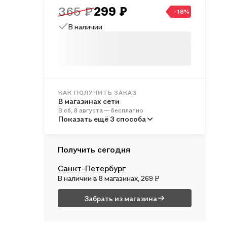
365 ₽
299 ₽
-18%
В наличии
КАК ПОЛУЧИТЬ ЗАКАЗ
В магазинах сети
В сб, 8 августа — бесплатно
В пунктах выдачи
Показать ещё 3 способа
В пн, 10 августа — от 241 ₽
Курьером
Получить сегодня
В сб, 8 августа — от 312 ₽
Санкт-Петербург
Почтой России
В наличии
в 8 магазинах
, 269 ₽
В вс, 9 августа — от 497 ₽
Забрать из магазина