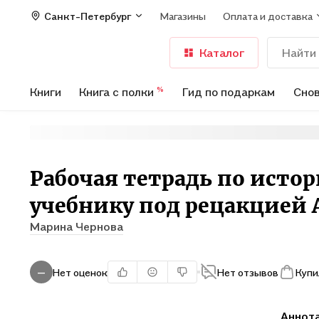
Санкт-Петербург
Магазины
Оплата и доставка
Каталог
Книги
Книга с полки
Гид по подаркам
Снов
%
Рабочая тетрадь по истории
учебнику под рецакцией А
Марина Чернова
Нет оценок
Нет отзывов
Купи
—
Аннот