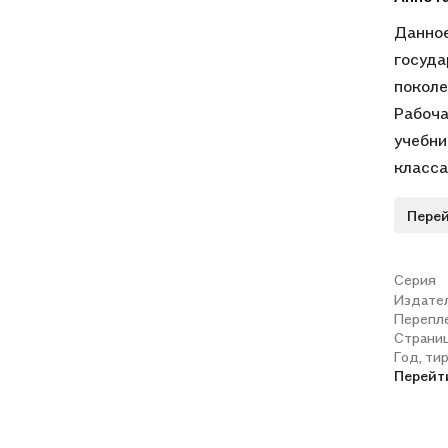
Данное
госуда
поколе
Рабоча
учебни
класса
«Просв
Перей
уровню
повтор
закреп
Серия
Издате
Контур
Перепл
навыки
Страни
тетрад
Год, ти
Перейт
Рабоча
учител