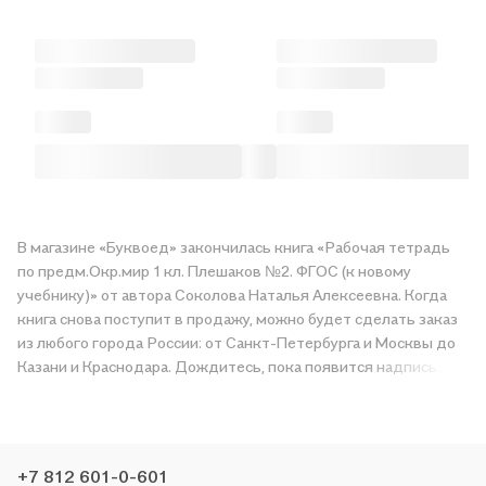
В магазине «Буквоед» закончилась книга «Рабочая тетрадь
по предм.Окр.мир 1 кл. Плешаков №2. ФГОС (к новому
учебнику)» от автора Соколова Наталья Алексеевна. Когда
книга снова поступит в продажу, можно будет сделать заказ
из любого города России: от Санкт-Петербурга и Москвы до
Казани и Краснодара. Дождитесь, пока появится надпись
«Купить», чтобы получить «Рабочая тетрадь по
предм.Окр.мир 1 кл. Плешаков №2. ФГОС (к новому
учебнику)» в магазине сети или заказать доставку. Мы и сами
любим читать, поэтому делаем всё, чтобы вы могли купить
+7 812 601-0-601
понравившуюся историю по приятной цене. Например,