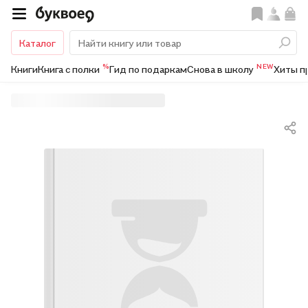
Каталог
%
NEW
Книги
Книга с полки
Гид по подаркам
Снова в школу
Хиты п