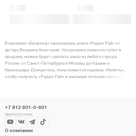
В магазине «Буквоед» закончилась книга «Радио Рай» от
автора Векшина Анастасия . Когда книга снова поступит в
продажу, можно будет сделать заказ из любого города
России: от Санкт-Петербурга и Москвы до Казани и
Краснодара. Дождитесь, пока появится надпись «Купить»,
чтобы получить «Радио Рай» в магазине сети или заказать
доставку. Мы и сами любим читать, поэтому делаем всё,
чтобы вы могли купить понравившуюся историю по приятной
цене. Например, организуем конкурсы и проводим акции.
Оставайтесь с нами, чтобы не упустить выгоду!
+7 812 601-0-601
Круглосуточно
О компании