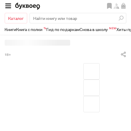
Каталог
%
NEW
Книги
Книга с полки
Гид по подаркам
Снова в школу
Хиты п
18+