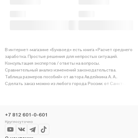
В интернет-магазине «Буквоед» есть книга «Расчет среднего
заработка. Простые решения для непростых ситуаций.
Консультация экспертов / ответы на вопросы.
Сравнительный анализ изменений законодательства.
Таблица размеров пособий» от автора Авдейкина А. А..
Сделать заказ можно из любого города России: от Санкт-
Петербурга и Москвы до Казани и Краснодара. Получите
«Расчет среднего заработка. Простые решения для
непростых ситуаций. Консультация экспертов / ответы на
вопросы. Сравнительный анализ изменений
+7 812 601-0-601
законодательства. Таблица размеров пособий» в магазине
Круглосуточно
сети или закажите доставку. Мы и сами любим читать,
поэтому делаем всё, чтобы вы могли купить понравившуюся
историю по приятной цене. Например, организуем конкурсы и