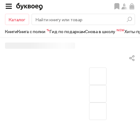
Каталог
%
NEW
Книги
Книга с полки
Гид по подаркам
Снова в школу
Хиты п