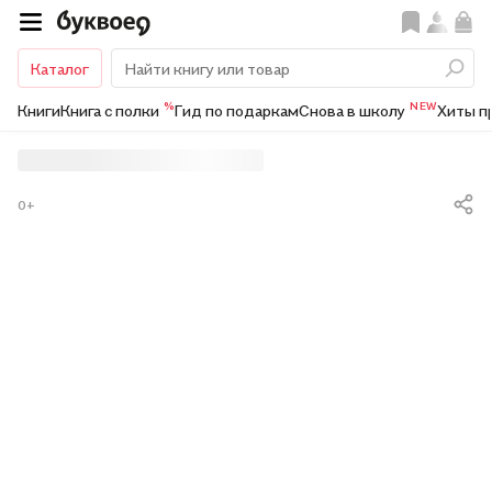
Каталог
%
NEW
Книги
Книга с полки
Гид по подаркам
Снова в школу
Хиты п
0+