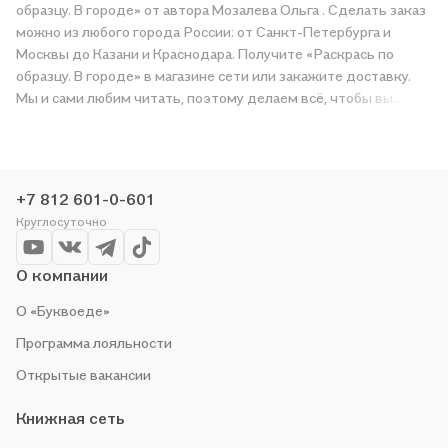
образцу. В городе» от автора Мозалева Ольга . Сделать заказ
можно из любого города России: от Санкт-Петербурга и
Москвы до Казани и Краснодара. Получите «Раскрась по
образцу. В городе» в магазине сети или закажите доставку.
Мы и сами любим читать, поэтому делаем всё, чтобы вы
могли купить понравившуюся историю по приятной цене.
Например, организуем конкурсы и проводим акции.
Оставайтесь с нами, чтобы не упустить выгоду!
+7 812 601-0-601
Круглосуточно
О компании
О «Буквоеде»
Программа лояльности
Открытые вакансии
Книжная сеть