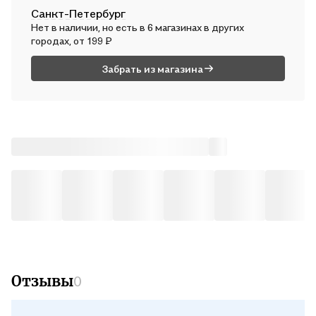
Санкт-Петербург
Почтой России
Нет в наличии, но есть в 6 магазинах в других
В пн, 10 августа — от 494 ₽
городах, от 199 ₽
Забрать из магазина
Отзывы
0