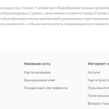
ое искусство. 1 класс. Учебник для общеобразовательных органи
Александровна. Сделать заказ можно из любого города России: о
для общеобразовательных организаций, реализующих адаптирован
ся историю по приятной цене. Например, организуем конкурсы и проводим
Книжная сеть
Интернет-
Карта магазинов
Каталог
Бронирование книг
Карта пункт
Подарочные сертификаты
Пользовател
Политика к
Возврат тов