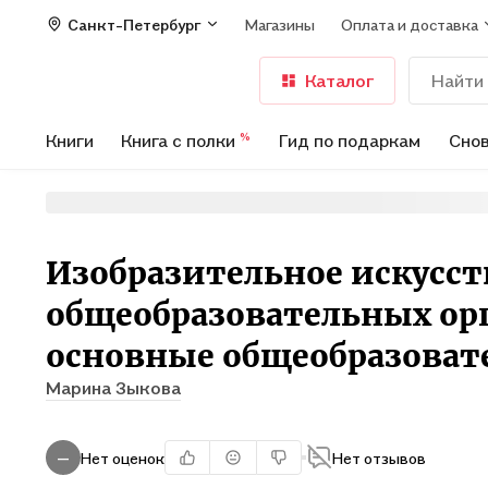
Санкт-Петербург
Магазины
Оплата и доставка
Каталог
Книги
Книга с полки
Гид по подаркам
Снов
%
Изобразительное искусств
общеобразовательных ор
основные общеобразова
Марина Зыкова
Нет оценок
Нет отзывов
—