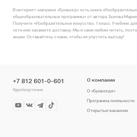
В интернет-магазине «Буквоед» есть книга «Изобразительн
общеобразовательные программы» от автора Зыкова Марина 
Получите «Изобразительное искусство. 1 класс. Учебник 
сети или закажите доставку. Мы и сами любим читать, поэтому делаем всё, чтобы вы могли купить понравившую
акции. Оставайтесь с нами, чтобы не упустить выгоду!
О компании
+7 812 601-0-601
Круглосуточно
О «Буквоеде»
Программа лояльности
Открытые вакансии