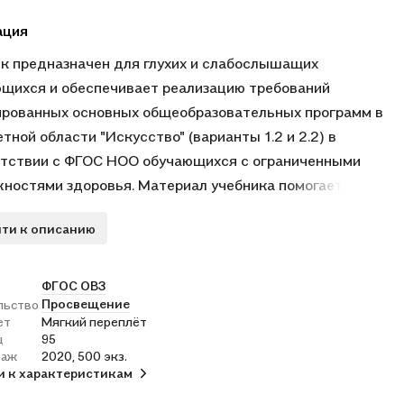
ация
к предназначен для глухих и слабослышащих
щихся и обеспечивает реализацию требований
рованных основных общеобразовательных программ в
тной области "Искусство" (варианты 1.2 и 2.2) в
тствии с ФГОС НОО обучающихся с ограниченными
ностями здоровья. Материал учебника помогает
ать у детей эстетическое восприятие и формировать
ти к описанию
 предметов и явлений окружающей действительности в
се их познания, развивать у первоклассников интерес к
зительному искусству, обучать способам изображения в
ФГОС ОВЗ
Просвещение
льство
нии, лепке, работе над аппликацией, а также
ет
Мягкий переплёт
овать технические навыки работы с разными
ц
95
ственными материалами с учётом возможностей детей.
раж
2020, 500 экз.
и к характеристикам