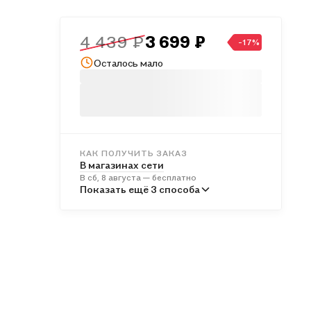
4 439 ₽
3 699 ₽
-17%
Осталось мало
КАК ПОЛУЧИТЬ ЗАКАЗ
В магазинах сети
В сб, 8 августа — бесплатно
В пунктах выдачи
Показать ещё 3 способа
Во вт, 11 августа — бесплатно
Курьером
В вс, 9 августа — бесплатно
Почтой России
В пн, 10 августа — от 633 ₽