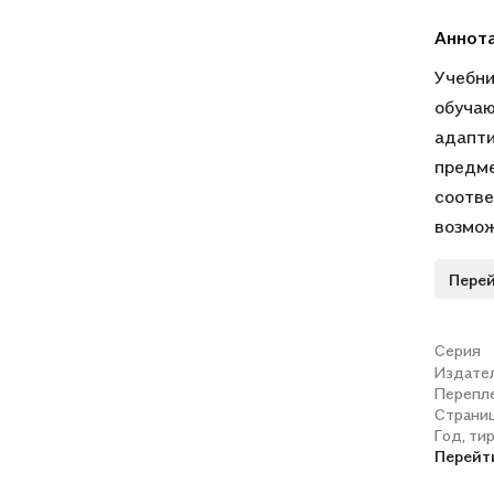
Аннот
Учебни
обучаю
адапти
предме
соотве
возмож
развив
Перей
образы
процес
изобра
Серия
Издате
рисова
Перепл
формир
Страни
художе
Год, ти
Перейт