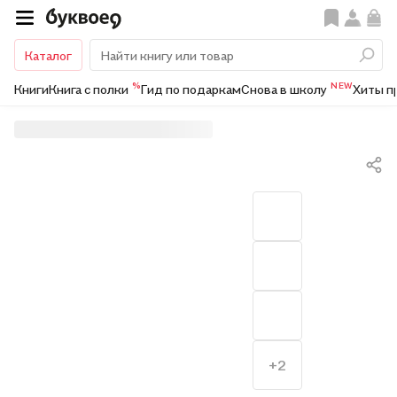
Каталог
%
NEW
Книги
Книга с полки
Гид по подаркам
Снова в школу
Хиты п
+2