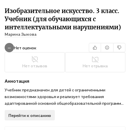
Изобразительное искусство. 3 класс.
Учебник (для обучающихся с
интеллектуальными нарушениями)
Марина Зыкова
Нет оценок
—
Нет отзывов
Нет отрывка
Аннотация
Учебник предназначен для детей с ограниченными
возможностями здоровья и реализует требования
адаптированной основной общеобразовательной программы
в предметной области «Искусство» в соответствии с ФГОС
Перейти к описанию
образования обучающихся с интеллектуальными
нарушениями. Развивающиеся умения третьеклассников по
передаче объектов в движении, внешности человека в