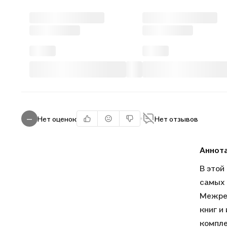
Нет оценок
Нет отзывов
—
Аннот
В этой
самых 
Межрег
книг и
компле