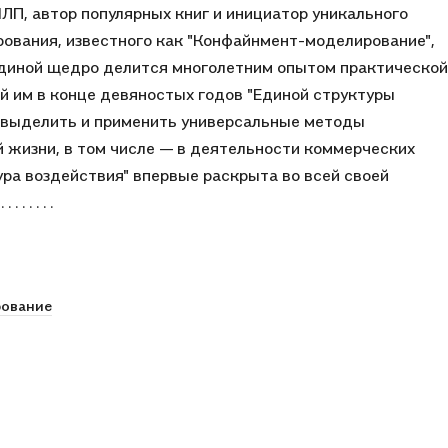
П, автор популярных книг и инициатор уникального
ования, известного как "Конфайнмент-моделирование",
одиной щедро делится многолетним опытом практической
й им в конце девяностых годов "Единой структуры
т выделить и применить универсальные методы
й жизни, в том числе — в деятельности коммерческих
ура воздействия" впервые раскрыта во всей своей
 . . . . . .
рование