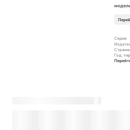
модели
Бороди
Перей
работы
конце 
.Предл
Серия
Издате
универ
Страни
челове
Год, ти
коммер
Перейт
структ
полноте и м