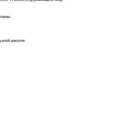
ланы
льной школе