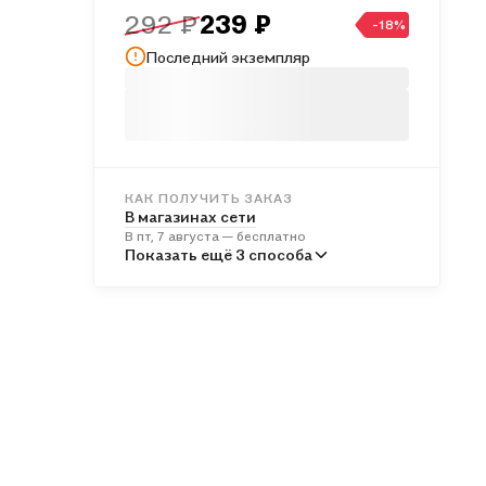
292 ₽
239 ₽
-18%
Последний экземпляр
КАК ПОЛУЧИТЬ ЗАКАЗ
В магазинах сети
В пт, 7 августа — бесплатно
В пунктах выдачи
Показать ещё 3 способа
В пн, 10 августа — от 241 ₽
Курьером
В сб, 8 августа — от 312 ₽
Почтой России
В вс, 9 августа — от 540 ₽