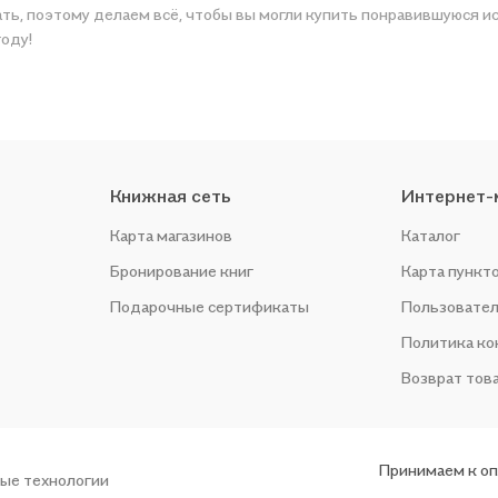
купить понравившуюся историю по приятной цене. Например, организуем конкурсы и
году!
Книжная сеть
Интернет-
Карта магазинов
Каталог
Бронирование книг
Карта пункт
Подарочные сертификаты
Пользовател
Политика к
Возврат тов
Принимаем к о
ые технологии