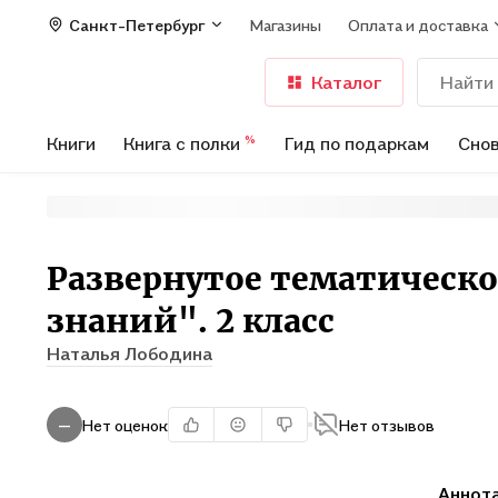
Санкт-Петербург
Магазины
Оплата и доставка
Каталог
Книги
Книга с полки
Гид по подаркам
Снов
%
Развернутое тематическо
знаний". 2 класс
Наталья Лободина
Нет оценок
Нет отзывов
—
Аннот