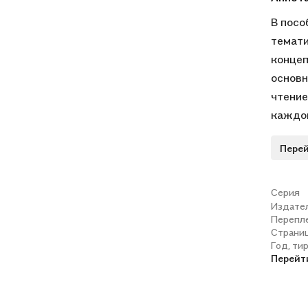
В посо
темати
концеп
основн
чтение
каждой
педаго
Перей
учащих
усвоен
Предна
Серия
Издате
метод
Перепл
младши
Страни
быть п
Год, ти
Перейт