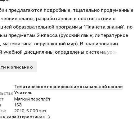
бии предлагаются подробные, тщательно продуманные
ческие планы, разработанные в соответствии с
цией образовательной программы "Планета знаний", по
ым предметам 2 класса (русский язык, литературное
, математика, окружающий мир). В планировании
 учебной дисциплины определены система уроков и
гические средства, обозначены виды деятельности
ти к описанию
ся и учителя, спрогнозированы результат и уровень
ия ключевых компетенций, продуманы формы контроля.
значено учителям начальных классов, руководителям
Тематическое планирование в начальной школе
Учитель
льство
ических объединений и заведующим кафедрами
ет
Мягкий переплёт
х классов общеобразовательных заведений; может
ц
163
олезно студентам педагогических колледжей и вузов.
раж
2010, 6 000 экз.
и к характеристикам