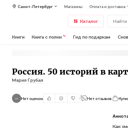
Санкт-Петербург
Магазины
Оплата и доставка
Каталог
Книги
Книга с полки
Гид по подаркам
Снов
%
Россия. 50 историй в кар
Мария Грубая
Нет оценок
Нет отзывов
Купи
—
Аннот
Как ум