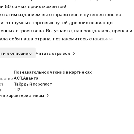
и 50 самых ярких моментов!
 с этим изданием вы отправитесь в путешествие во
и: от шумных торговых путей древних славян до
енных строек века. Вы узнаете, как рождалась, крепла и
ла себя наша страна, познакомитесь с князьями,
торами, героями и простыми людьми, чьими трудами
ти к описанию
Читать отрывок
алась Россия. Каждый разворот — это новая эпоха,
я расскажет вам об истории Родины ярко, образно и с
тью.
Познавательное чтение в картинках
АСТ,
Аванта
льство
адшего школьного возраста.
ет
Твёрдый переплёт
ц
112
и к характеристикам