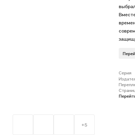
выбрал
Вместе
времен
соврем
защища
импера
Перей
создав
котора
гордос
Серия
Издате
Для мл
Перепл
Страни
Перейт
+5