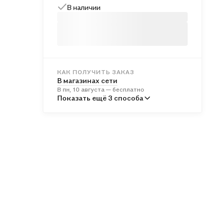
В наличии
КАК ПОЛУЧИТЬ ЗАКАЗ
В магазинах сети
В пн, 10 августа — бесплатно
В пунктах выдачи
Показать ещё 3 способа
Во вт, 11 августа — от 245 ₽
Курьером
Во вт, 11 августа — от 316 ₽
Почтой России
В ср, 12 августа — от 578 ₽