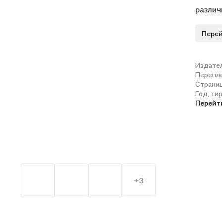
различ
бесовщ
Перей
качест
сужден
пример
Издате
Перепл
личнос
Страни
фактов
Год, ти
и Пол 
Перейт
Анализ
авторы
госуда
национ
продол
+3
книге 