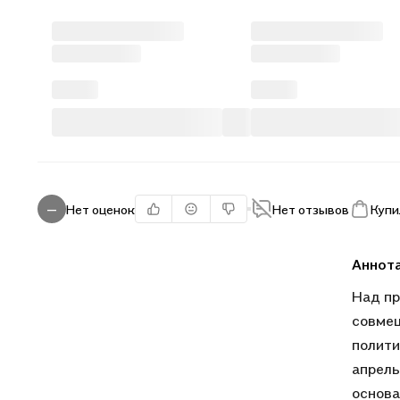
Нет оценок
Нет отзывов
Купи
—
Аннот
Над пр
совмещ
полити
апрель
основа