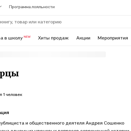
Программа лояльности
а в школу
Хиты продаж
Акции
Мероприятия
NEW
ерцы
л 1 человек
ация
публициста и общественного деятеля Андрея Сошенко
ена одному из ключевых вопросов современной истории