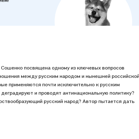
ием!
я Сошенко посвящена одному из ключевых вопросов
отношения между русским народом и нынешней российско
рые применяются почти исключительно к русским
а деградируют и проводят антинациональную политику?
арствообразующий русский народ? Автор пытается дать