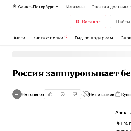
Санкт-Петербург
Магазины
Оплата и доставка
Каталог
Книги
Книга с полки
Гид по подаркам
Снов
%
Россия зашнуровывает б
Нет оценок
Нет отзывов
Купи
—
Аннот
Книга 
посвящ