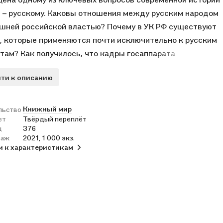
 – русскому. Каковы отношения между русским народом
шней российской властью? Почему в УК РФ существуют
, которые применяются почти исключительно к русским
там? Как получилось, что кадры госаппарата
ируют и проводят антинациональную политику? Что
ти к описанию
елать, чтобы возродить Россию и
рствообразующий русский народ? Автор пытается дать
 на эти и другие злободневные вопросы.
Книжный мир
льство
ет
Твёрдый переплёт
ц
376
раж
2021, 1 000 экз.
и к характеристикам