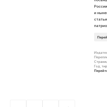
России
и ныне
статьи
патрио
деград
Перей
надо д
госуда
ответы
Издате
Перепл
Страни
Год, ти
Перейт