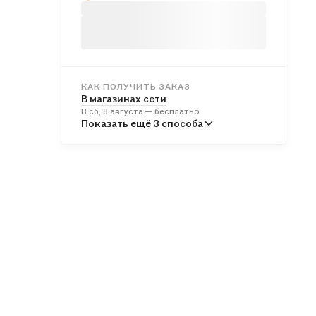
КАК ПОЛУЧИТЬ ЗАКАЗ
В магазинах сети
В сб, 8 августа — бесплатно
В пунктах выдачи
Показать ещё 3 способа
Во вт, 11 августа — от 246 ₽
Курьером
В вс, 9 августа — от 317 ₽
Почтой России
В пн, 10 августа — от 535 ₽