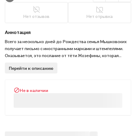
Нет отзывов
Нет отрывка
Аннотация
Всего за несколько дней до Рождества семья Мышковских
получает письмо с иностранными марками и штемпелями.
Оказывается, это послание от тёти Жозефины, которая
много лет назад уехала в Америку и стала там знаменитой
Перейти к описанию
свистуньей. Теперь прославленная артистка пожелала
навестить свою семью на Рождество. Как же быть бедным
родственникам, у которых нет денег ни на праздничное
Не в наличии
угощение, ни на ёлку с игрушками?..
Трогательно рассказанная и волшебно иллюстрированная
рождественская история для детей дошкольного возраста.