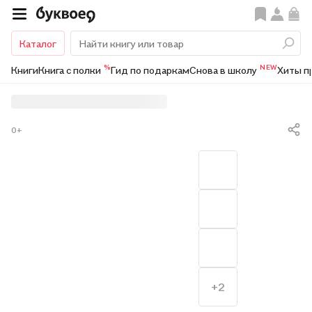
Каталог
%
NEW
Книги
Книга с полки
Гид по подаркам
Снова в школу
Хиты п
0+
+2