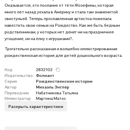
Оказывается, это послание от тёти Жозефины, которая
много лет назад уехала в Америку и стала там знаменитой
свистуньей. Теперь прославленная артистка пожелала
навестить свою семью на Рождество. Как же быть бедным
родственникам, у которых нет денег ни на праздничное
угощение, ни на ёлку с игрушками?..
Трогательно рассказанная и волшебно иллюстрированная
рождественская история для детей дошкольного возраста.
Код
2832102
Издательство
Фолиант
Серия
Рожденственские истории
Автор
Михаэль Энглер
Переводчик
Набатникова Татьяна
Иллюстратор
Мартина Матос
Раскрыть характеристики