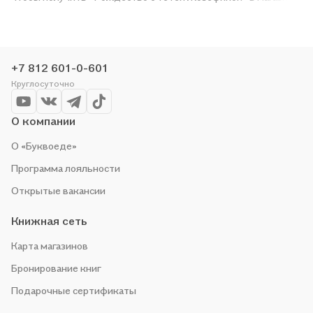
сети или заказать доставку. Мы и сами любим читать,
поэтому делаем всё, чтобы вы могли купить понравившуюся
историю по приятной цене. Например, организуем конкурсы и
проводим акции. Оставайтесь с нами, чтобы не упустить
+7 812 601-0-601
выгоду!
Круглосуточно
О компании
О «Буквоеде»
Программа лояльности
Открытые вакансии
Книжная сеть
Карта магазинов
Бронирование книг
Подарочные сертификаты