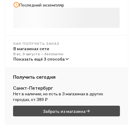
трудом своим они создали замечательные памятники
Последний экземпляр
материальной и духовной культуры.
КАК ПОЛУЧИТЬ ЗАКАЗ
В магазинах сети
В вс, 9 августа — бесплатно
В пунктах выдачи
Показать ещё 3 способа
Во вт, 11 августа — от 242 ₽
Курьером
Получить сегодня
В пн, 10 августа — от 313 ₽
Санкт-Петербург
Почтой России
Нет в наличии, но есть в 3 магазинах в других
Во вт, 11 августа — от 503 ₽
городах, от 389 ₽
Забрать из магазина