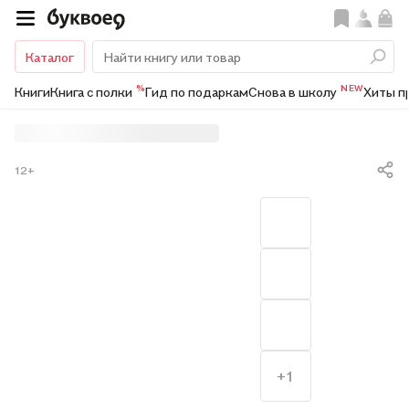
Каталог
%
NEW
Книги
Книга с полки
Гид по подаркам
Снова в школу
Хиты п
12+
+1