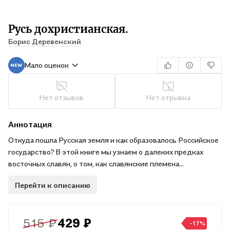
Русь дохристианская.
Борис Деревенский
Мало оценок
Нет отзывов
Нет отрывка
Аннотация
Откуда пошла Русская земля и как образовалось Российское
государство? В этой книге мы узнаем о далеких предках
восточных славян, о том, как славянские племена
расселились по Восточно-Европейской равнине, — узнаем об
Перейти к описанию
их культуре и быте, об обычаях и верованиях. Увлекательная
история возникновения и развития древнерусского
государства являет примеры мужества и стойкости наших
515 ₽
429 ₽
предков, преодолевших тяжелые испытания. Любовью и
-17%