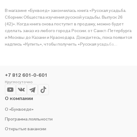
В магазине «Буквоед» закончилась книга «Русская усадьба.
Сборник Общества изучения русской усадьбы. Выпуск 26
(42)». Когда книга снова поступит в продажу, можно будет
сделать заказ из любого города России: от Санкт-Петербурга
и Москвы до Казани и Краснодара. Дождитесь, пока появится
надпись «Купить», чтобы получить «Русская усадьба.
Сборник Общества изучения русской усадьбы. Выпуск 26
(42)» в магазине сети или заказать доставку. Мы и сами любим
читать, поэтому делаем всё, чтобы вы могли купить
понравившуюся историю по приятной цене. Например,
+7 812 601-0-601
организуем конкурсы и проводим акции. Оставайтесь с нами,
Круглосуточно
чтобы не упустить выгоду!
О компании
О «Буквоеде»
Программа лояльности
Открытые вакансии