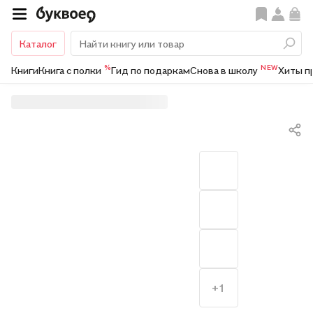
Каталог
%
NEW
Книги
Книга с полки
Гид по подаркам
Снова в школу
Хиты п
+1