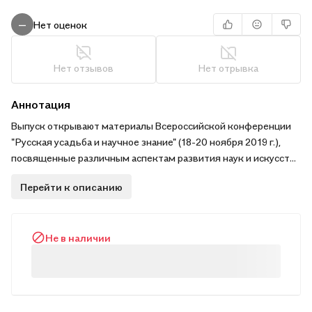
Нет оценок
—
Нет отзывов
Нет отрывка
Аннотация
Выпуск открывают материалы Всероссийской конференции
"Русская усадьба и научное знание" (18-20 ноября 2019 г.),
посвященные различным аспектам развития наук и искусств
в русской усадебной культуре и их отображениям в
Перейти к описанию
литературе. Эта тема связана с историей отдельных усадеб
как своеобразных научных и художественных центров,
научной деятельностью хозяев усадеб и их гостей.
Не в наличии