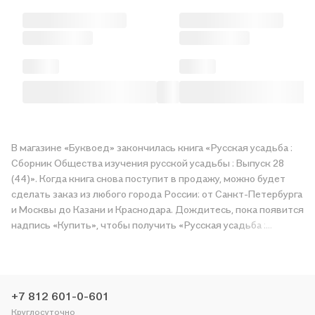
В магазине «Буквоед» закончилась книга «Русская усадьба :
Сборник Общества изучения русской усадьбы : Выпуск 28
(44)». Когда книга снова поступит в продажу, можно будет
сделать заказ из любого города России: от Санкт-Петербурга
и Москвы до Казани и Краснодара. Дождитесь, пока появится
надпись «Купить», чтобы получить «Русская усадьба :
Сборник Общества изучения русской усадьбы : Выпуск 28
(44)» в магазине сети или заказать доставку. Мы и сами
любим читать, поэтому делаем всё, чтобы вы могли купить
понравившуюся историю по приятной цене. Например,
+7 812 601-0-601
организуем конкурсы и проводим акции. Оставайтесь с нами,
Круглосуточно