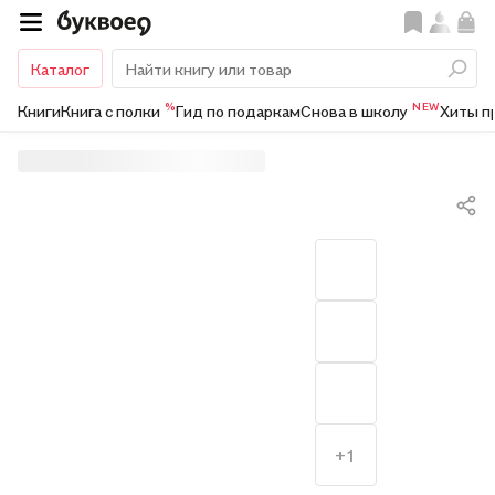
Каталог
%
NEW
Книги
Книга с полки
Гид по подаркам
Снова в школу
Хиты п
+1