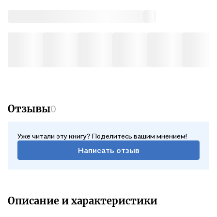
в музее «Новый Иерусалим», а также некрологи ушедшим
членам ОИРУ и обширную библиографию об ОИРУ и его
членах.
Отзывы
0
Уже читали эту книгу? Поделитесь вашим мнением!
Написать отзыв
Описание и характеристики