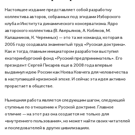
именно: транснациональной системы финансового и
корпоративного управления мировым хозяйством,
Настоящее издание представляет собой разработку
проникающей повсюду посредством новейших технологий
коллектива авторов, собранных под эгидами Изборского
глобальной Антисистемы, разрушающей традиционного
клуба и Института динамического консерватизма. Ядро
человека и классические культуры.
авторского коллектива (В. Аверьянов, А. Кобяков, М.
Калашников, К. Черемных) — это та же команда, которая в
Наш долг ясно и нелицеприятно свидетельствовать об этих
2005 году создавала знаменитый труд «Русская доктрина».
угрозах и их причинах. Хотя в Русском Ковчеге главное не
Как и тогда, главным инициатором разработки выступил
критика, а конструктивный проект преодоления Потопа,
екатеринбургский фонд «Русский предприниматель». Его
выживания через развитие.
президент Сергей Писарев еще в 2008 года впервые
выдвинул идею России как Ноева Ковчега для человечества
в наступающей кризисной эпохе. И сейчас эта идея активно
прорастает в обществе.
Нынешняя работа является следующим шагом, следующей
ступенью по отношению к Русской доктрине. Главное
отличие — на этот раз она создается не только для
«внутреннего пользования», но может найти своих читателей
и последователей в других цивилизациях.