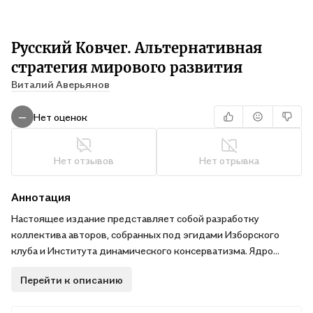
Русский Ковчег. Альтернативная
стратегия мирового развития
Виталий Аверьянов
Нет оценок
—
Нет отзывов
Нет отрывка
Аннотация
Настоящее издание представляет собой разработку
коллектива авторов, собранных под эгидами Изборского
клуба и Института динамического консерватизма. Ядро
авторского коллектива (В. Аверьянов, А. Кобяков, М.
Перейти к описанию
Калашников, К. Черемных) — это та же команда, которая в
2005 году создавала знаменитый труд «Русская доктрина».