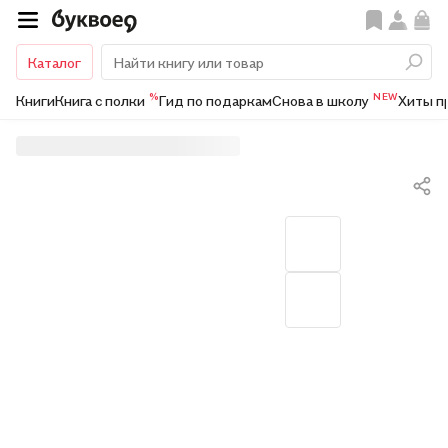
Каталог
%
NEW
Книги
Книга с полки
Гид по подаркам
Снова в школу
Хиты п