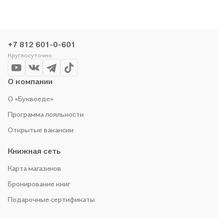
сети или закажите доставку. Мы и сами любим читать,
поэтому делаем всё, чтобы вы могли купить понравившуюся
историю по приятной цене. Например, организуем конкурсы и
проводим акции. Оставайтесь с нами, чтобы не упустить
+7 812 601-0-601
выгоду!
Круглосуточно
О компании
О «Буквоеде»
Программа лояльности
Открытые вакансии
Книжная сеть
Карта магазинов
Бронирование книг
Подарочные сертификаты