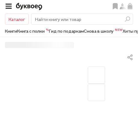
Каталог
%
NEW
Книги
Книга с полки
Гид по подаркам
Снова в школу
Хиты п