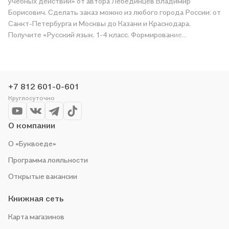
учебных действий» от автора Лебединцев Владимир
Борисович. Сделать заказ можно из любого города России: от
Санкт-Петербурга и Москвы до Казани и Краснодара.
Получите «Русский язык. 1-4 класс. Формирование
регулятивных и коммуникативных учебных действий» в
магазине сети или закажите доставку. Мы и сами любим
читать, поэтому делаем всё, чтобы вы могли купить
понравившуюся историю по приятной цене. Например,
+7 812 601-0-601
организуем конкурсы и проводим акции. Оставайтесь с нами,
Круглосуточно
чтобы не упустить выгоду!
О компании
О «Буквоеде»
Программа лояльности
Открытые вакансии
Книжная сеть
Карта магазинов