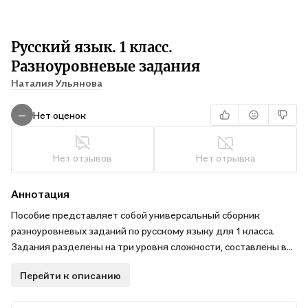
Русский язык. 1 класс.
Разноуровневые задания
Наталия Ульянова
Нет оценок
—
Нет отзывов
Нет отрывка
Аннотация
Пособие представляет собой универсальный сборник
разноуровневых заданий по русскому языку для 1 класса.
Задания разделены на три уровня сложности, составлены в
соответствии с Федеральным государственным
Перейти к описанию
образовательным стандартом начального общего
образования 2021 г. Может использоваться при обучении по