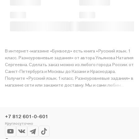
В интернет-магазине «Буквоед» есть книга «Русский язык. 1
класс. Разноуровневые задания» от автора Ульянова Наталия
Сергеевна. Сделать заказ можно из любого города России: от
Санкт-Петербурга и Москвы до Казани и Краснодара.
Получите «Русский язык. 1 класс. Разноуровневые задания» в
магазине сети или закажите доставку. Мы и сами любим
читать, поэтому делаем всё, чтобы вы могли купить
понравившуюся историю по приятной цене. Например,
организуем конкурсы и проводим акции. Оставайтесь с нами,
чтобы не упустить выгоду!
+7 812 601-0-601
Круглосуточно