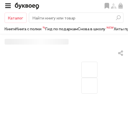
Каталог
%
NEW
Книги
Книга с полки
Гид по подаркам
Снова в школу
Хиты п