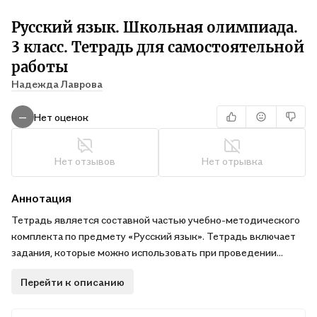
Русский язык. Школьная олимпиада.
3 класс. Тетрадь для самостоятельной
работы
Надежда Лаврова
Нет оценок
—
Нет отзывов
Нет отрывка
Аннотация
Тетрадь является составной частью учебно-методического
комплекта по предмету «Русский язык». Тетрадь включает
задания, которые можно использовать при проведении
олимпиад, конкурсов, кружковых занятий, для организации
Перейти к описанию
индивидуальной работы с учащимися, усваивающими
программу по русскому языку выше базового уровня.