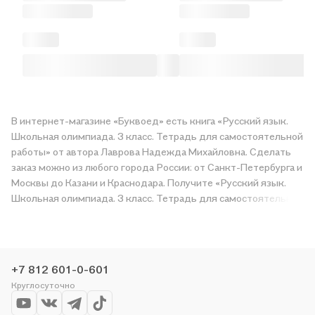
В интернет-магазине «Буквоед» есть книга «Русский язык.
Школьная олимпиада. 3 класс. Тетрадь для самостоятельной
работы» от автора Лаврова Надежда Михайловна. Сделать
заказ можно из любого города России: от Санкт-Петербурга и
Москвы до Казани и Краснодара. Получите «Русский язык.
Школьная олимпиада. 3 класс. Тетрадь для самостоятельной
работы» в магазине сети или закажите доставку. Мы и сами
любим читать, поэтому делаем всё, чтобы вы могли купить
понравившуюся историю по приятной цене. Например,
организуем конкурсы и проводим акции. Оставайтесь с нами,
+7 812 601-0-601
чтобы не упустить выгоду!
Круглосуточно