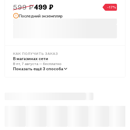
599 ₽
499 ₽
-17%
Последний экземпляр
КАК ПОЛУЧИТЬ ЗАКАЗ
В магазинах сети
В пт, 7 августа — бесплатно
В пунктах выдачи
Показать ещё 3 способа
В пн, 10 августа — от 242 ₽
Курьером
В сб, 8 августа — от 313 ₽
Почтой России
В вс, 9 августа — от 505 ₽