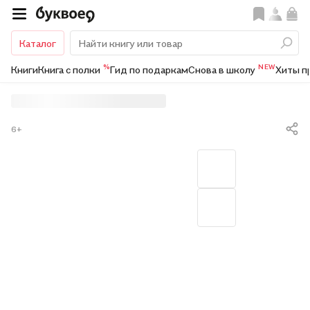
Каталог
%
NEW
Книги
Книга с полки
Гид по подаркам
Снова в школу
Хиты п
6+