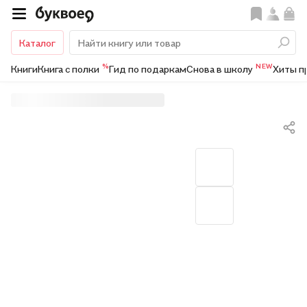
Каталог
%
NEW
Книги
Книга с полки
Гид по подаркам
Снова в школу
Хиты п