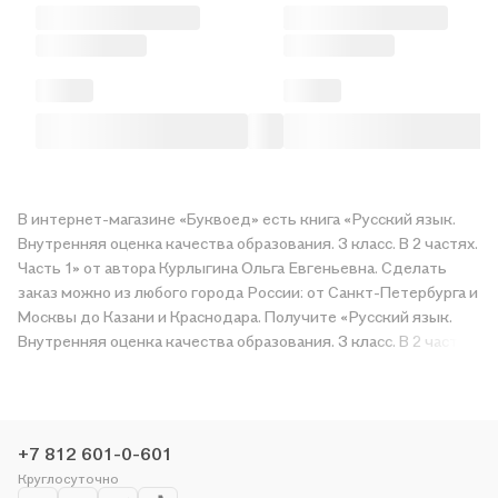
В интернет-магазине «Буквоед» есть книга «Русский язык.
Внутренняя оценка качества образования. 3 класс. В 2 частях.
Часть 1» от автора Курлыгина Ольга Евгеньевна. Сделать
заказ можно из любого города России: от Санкт-Петербурга и
Москвы до Казани и Краснодара. Получите «Русский язык.
Внутренняя оценка качества образования. 3 класс. В 2 частях.
Часть 1» в магазине сети или закажите доставку. Мы и сами
любим читать, поэтому делаем всё, чтобы вы могли купить
понравившуюся историю по приятной цене. Например,
организуем конкурсы и проводим акции. Оставайтесь с нами,
+7 812 601-0-601
чтобы не упустить выгоду!
Круглосуточно