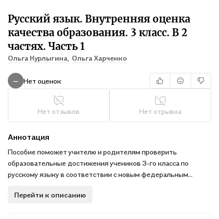
Русский язык. Внутренняя оценка
качества образования. 3 класс. В 2
частях. Часть 1
Ольга Курлыгина,
Ольга Харченко
Нет оценок
—
Нет отзывов
Нет отрывка
Аннотация
Пособие поможет учителю и родителям проверить
образовательные достижения учеников 3-го класса по
русскому языку в соответствии с новым федеральным
государственным стандартом начального общего
Перейти к описанию
образования. В тетради представлен уровневый подход к
организации проверочных работ по русскому языку, что