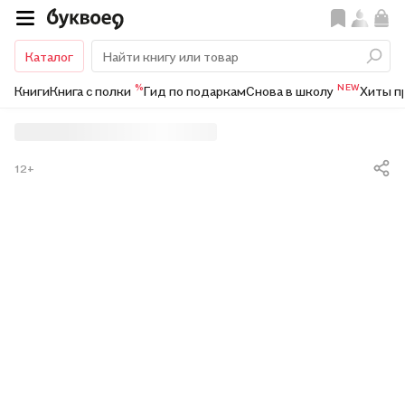
Каталог
%
NEW
Книги
Книга с полки
Гид по подаркам
Снова в школу
Хиты п
12+