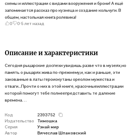
схемы и иллюстрации с видами вооружения и брони! А ещё
запоминается рассказ про кузнеца и создание кольчуги. В
общем, настольная книга ролевика!
0
0
5 лет назад
Описание и характеристики
Сегодня рыцарские доспехи увидишь разве что в музеях,но
память о рыцарях жива по-прежнему,и, как и раньше, эти
закованные в латы героиокутаны ореолом мужества и
отваги...Прочти о них в этой книге, красочныеиллюстрации
которой помогут тебе полнеепредставить те далекие
времена. . .
Код
2393752
Издательство
Тимошка
Серия
Узнай мир
Автор
Вячеслав Шпаковский