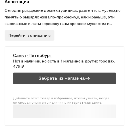
Аннотация
Сегодня рыцарские доспехи увидишь разве что в музеях,но
память о рыцарях жива по-прежнему,и, как и раньше, эти
закованные в латы героиокутаны ореолом мужества и
отваги...Прочти о них в этой книге, красочныеиллюстрации
Перейти к описанию
которой помогут тебе полнеепредставить те далекие
времена. . .
Санкт-Петербург
Нет в наличии, но есть в 1 магазине в других городах,
479 ₽
Забрать из магазина
Добавьте этот товар в избранное, чтобы узнать, когда
он снова появится в наличии в интернет-магазине.