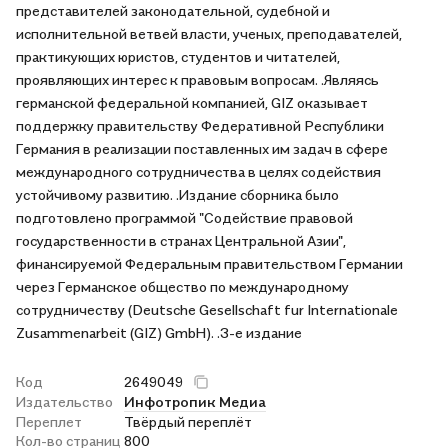
представителей законодательной, судебной и
исполнительной ветвей власти, ученых, преподавателей,
практикующих юристов, студентов и читателей,
проявляющих интерес к правовым вопросам. .Являясь
германской федеральной компанией, GIZ оказывает
поддержку правительству Федеративной Республики
Германия в реализации поставленных им задач в сфере
международного сотрудничества в целях содействия
устойчивому развитию. .Издание сборника было
подготовлено программой "Содействие правовой
государственности в странах Центральной Азии",
финансируемой Федеральным правительством Германии
через Германское общество по международному
сотрудничеству (Deutsche Gesellschaft fur Internationale
Zusammenarbeit (GIZ) GmbH). .3-е издание
Код
2649049
Издательство
Инфотропик Медиа
Переплет
Твёрдый переплёт
Кол-во страниц
800