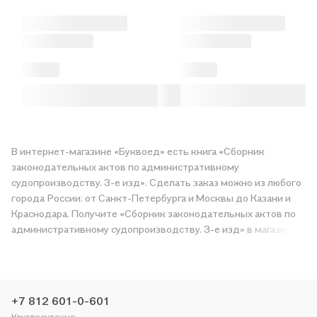
В интернет-магазине «Буквоед» есть книга «Сборник
законодательных актов по административному
судопроизводству. 3-е изд». Сделать заказ можно из любого
города России: от Санкт-Петербурга и Москвы до Казани и
Краснодара. Получите «Сборник законодательных актов по
административному судопроизводству. 3-е изд» в магазине
сети или закажите доставку. Мы и сами любим читать,
поэтому делаем всё, чтобы вы могли купить понравившуюся
историю по приятной цене. Например, организуем конкурсы и
проводим акции. Оставайтесь с нами, чтобы не упустить
+7 812 601-0-601
выгоду!
Круглосуточно