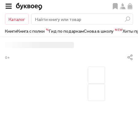
Каталог
%
NEW
Книги
Книга с полки
Гид по подаркам
Снова в школу
Хиты п
0+