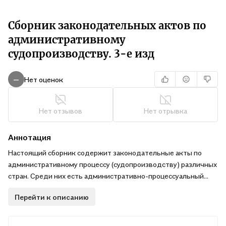
Сборник законодательных актов по
административному
судопроизводству. 3-е изд
Нет оценок
—
Нет отзывов
Нет отрывка
Аннотация
Настоящий сборник содержит законодательные акты по
административному процессу (судопроизводству) различных
стран. Среди них есть административно-процессуальный
кодекс Германии, а также кодексы постсоветских стран,
Перейти к описанию
которые только после обретения независимости приняли
современные административно-процессуальные
законодательные акты. .Издание предназначается для