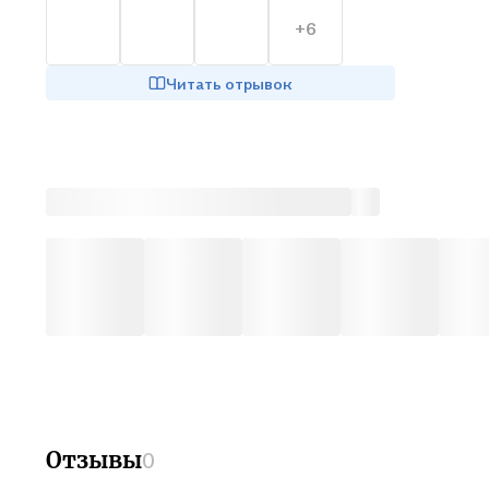
состра
+6
Для ко
Читать отрывок
Для по
людях 
Для те
о людя
Для лю
меняет
Отзывы
0