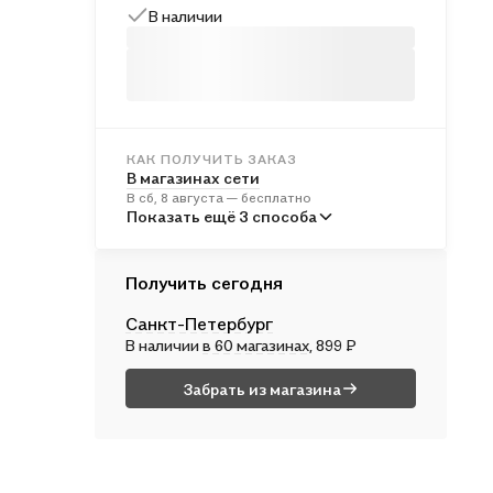
В наличии
КАК ПОЛУЧИТЬ ЗАКАЗ
В магазинах сети
В сб, 8 августа — бесплатно
В пунктах выдачи
Показать ещё 3 способа
Во вт, 11 августа — от 244 ₽
Курьером
Получить сегодня
В вс, 9 августа — от 315 ₽
Санкт-Петербург
Почтой России
В наличии
в 60 магазинах
, 899 ₽
В пн, 10 августа — от 521 ₽
Забрать из магазина