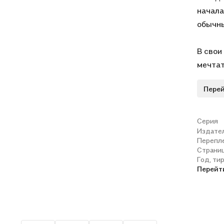
начала
обычны
В свои
мечтат
безупр
Перей
скрыва
тяжело
одного
Серия
Издате
душам
Перепл
Страни
Все ме
Год, ти
Перейт
объявл
начина
нечто 
не про