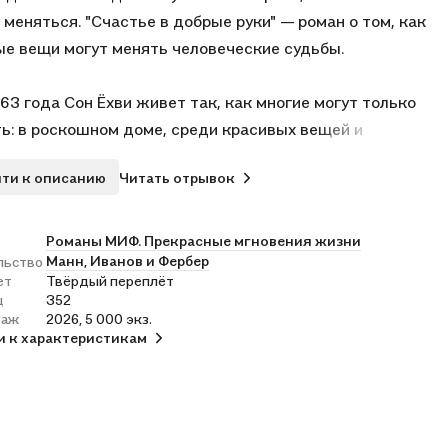
 меняться. "Счастье в добрые руки" — роман о том, как
е вещи могут менять человеческие судьбы.
 63 года Сон Ёхви живет так, как многие могут только
ь: в роскошном доме, среди красивых вещей и
ечного сервиса. Но за внешним благополучием
ти к описанию
Читать отрывок
ется жизнь, в которой слишком много одиночества: сын
 болен, дочь вечно занята на работе и рядом нет ни
 человека, с кем почтенная дама могла бы поговорить по
Романы МИФ. Прекрасные мгновения жизни
Манн, Иванов и Фербер
льство
.
ет
Твёрдый переплёт
ц
352
няется, когда она случайно открывает для себя сайт
раж
2026, 5 000 экз.
и к характеристикам
ений "Страна секонд-хенд". Под ником Госпожа Фея она
ет продавать свои старые вещи и неожиданно обретает
гораздо более ценное — смысл жизни. Каждая сделка —
сто обмен предметами. Это истории о доброте и