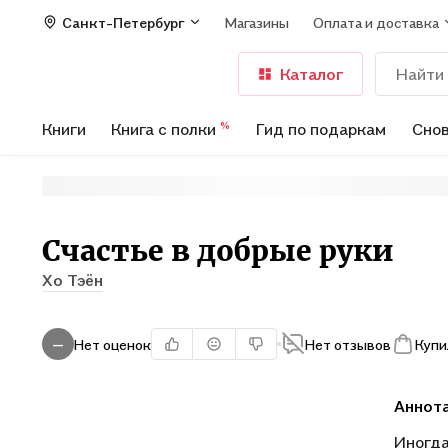
Санкт-Петербург
Магазины
Оплата и доставка
Каталог
Книги
Книга с полки
Гид по подаркам
Снов
%
Счастье в добрые руки
Хо Тэён
Нет оценок
Нет отзывов
Купи
—
Аннот
Иногда