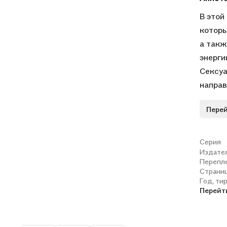
В этой
которы
а такж
энерги
Сексуа
направ
исполь
Перей
источн
развер
класси
Серия
Издате
Книга 
Перепл
практи
Страни
осущес
Год, ти
Перейт