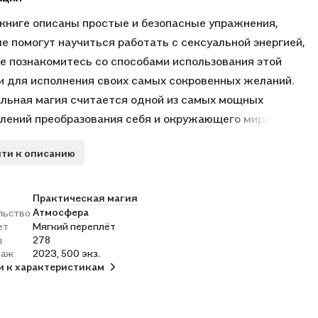
 книге описаны простые и безопасные упражнения,
е помогут научиться работать с сексуальной энергией,
е познакомитесь со способами использования этой
и для исполнения своих самых сокровенных желаний.
льная магия считается одной из самых мощных
лений преобразования себя и окружающего мира, где
зуется мощное движущее течение первозданного
ти к описанию
ика силы и энергии. Эта книга - наверно самое
нутое пособие по этой мощной технологии, ставшее уже
ческим.
Практическая магия
Атмосфера
льство
подойдет для тех, кому интересна тема сексуальных
ет
Мягкий переплёт
к в магии и тем, кто хочет попробовать новый подход в
ц
278
твлении своих желаний.
раж
2023, 500 экз.
и к характеристикам