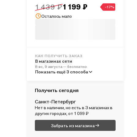
1 439 ₽
1 199 ₽
-17%
Осталось мало
КАК ПОЛУЧИТЬ ЗАКАЗ
В магазинах сети
В вс, 9 августа — бесплатно
В пунктах выдачи
Показать ещё 3 способа
Во вт, 11 августа — от 245 ₽
Курьером
Получить сегодня
В пн, 10 августа — от 316 ₽
Санкт-Петербург
Почтой России
Нет в наличии, но есть в 3 магазинах в
Во вт, 11 августа — от 533 ₽
других городах, от 1 099 ₽
Забрать из магазина