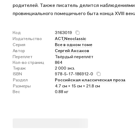
родителей. Также писатель делится наблюдениями
провинциального помещичьего быта конца XVIII века
Код
3163019
Издательство
АСТ,
Neoclassic
Серия
Все в одном томе
Автор
Сергей Аксаков
Переплет
Твёрдый переплёт
Кол-во страниц
864
Тираж
2 000 экз.
ISBN
978-5-17-186912-0
Раздел
Российская классическая проза
Размеры
4.7 см × 15 см × 21.8 см
Вес
0.88 кг