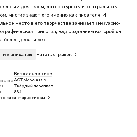
венным деятелем, литературным и театральным
ом, многие знают его именно как писателя. И
льное место в его творчестве занимает мемуарно-
ографическая трилогия, над созданием которой он
л более десяти лет.
аницах этой трилогии Сергей Аксаков рассказывает не
ти к описанию
Читать отрывок
 о своем детстве в Уфе и Оренбургской губернии, об
в Казанской гимназии и университете, о том, как из
женного и увлеченного ребенка он превратился в
Все в одном томе
АСТ,
Neoclassic
льство
ванного и целеустремленного взрослого, но и о прошлом
ет
Твёрдый переплёт
семьи, о ее переезде из симбирской "отчины" в
ц
864
одное Уфимское наместничество, о знакомстве и
и к характеристикам
ой жизни своих родителей. Также писатель делится
ениями о жизни крепостного люда и различными
ми провинциального помещичьего быта конца XVIII века.