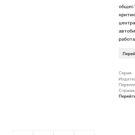
общест
критик
центра
автоби
работа
На стр
Перей
только
учебе 
востор
Серия
Издате
образо
Перепл
своей 
Страни
плодор
Перейт
семейн
наблюд
деталя