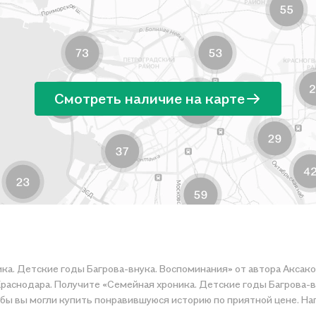
Смотреть наличие на карте
ика. Детские годы Багрова-внука. Воспоминания» от автора Аксак
Краснодара. Получите «Семейная хроника. Детские годы Багрова-в
ер, организуем конкурсы и проводим акции.