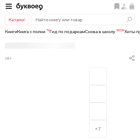
Каталог
%
NEW
Книги
Книга с полки
Гид по подаркам
Снова в школу
Хиты п
18+
+7