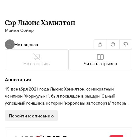
Сэр Льюис Хэмилтон
Майкл Сойер
Нет оценок
—
Нет отзывов
Читать отрывок
Аннотация
15 декабря 2021 года Льюис Хэмилтон, семикратный
чемпион "Формулы-1", был посвящен в рыцари. Самый
успешный гонщик в истории "королевы автоспорта" теперь
стал СЭРОМ ЛЬЮИСОМ ХЭМИЛТОНОМ.
Перейти к описанию
Майкл Сойер не просто прошелся по вехам биографии
великого чемпиона, но написал подробный портрет гонщика,
который стал чем-то большим, чем просто спортсменом, —