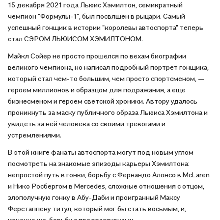
15 декабря 2021 года Льюис Хэмилтон, семикратный
чемпион "Формулы-1", был посвящен в рыцари. Самый
успешный гонщик в истории "королевы автоспорта" теперь
стал СЭРОМ ЛЬЮИСОМ ХЭМИЛТОНОМ.
Майкл Сойер не просто прошелся по вехам биографии
великого чемпиона, но написал подробный портрет гонщика,
который стал чем-то большим, чем просто спортсменом, —
героем миллионов и образцом для подражания, а еще
бизнесменом и героем светской хроники. Автору удалось
проникнуть за маску публичного образа Льюиса Хэмилтона и
увидеть за ней человека со своими тревогами и
устремлениями.
В этой книге фанаты автоспорта могут под новым углом
посмотреть на знакомые эпизоды карьеры Хэмилтона:
непростой путь в гонки, борьбу с Фернандо Алонсо в McLaren
и Нико Росбергом в Mercedes, сложные отношения с отцом,
злополучную гонку в Абу-Даби и проигранный Максу
Ферстаппену титул, который мог бы стать восьмым, и,
конечно же, борьбу с предрассудками.