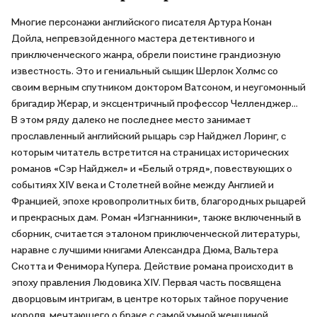
“Большие книги” - это искусство на каждой странице.
Многие персонажи английского писателя Артура Конан
Дойла, непревзойденного мастера детективного и
приключенческого жанра, обрели поистине грандиозную
известность. Это и гениальный сыщик Шерлок Холмс со
своим верным спутником доктором Ватсоном, и неугомонный
бригадир Жерар, и эксцентричный профессор Челленджер...
В этом ряду далеко не последнее место занимает
прославленный английский рыцарь сэр Найджел Лоринг, с
которым читатель встретится на страницах исторических
романов «Сэр Найджел» и «Белый отряд», повествующих о
событиях XIV века и Столетней войне между Англией и
Францией, эпохе кровопролитных битв, благородных рыцарей
и прекрасных дам. Роман «Изгнанники», также включенный в
сборник, считается эталоном приключенческой литературы,
наравне с лучшими книгами Александра Дюма, Вальтера
Скотта и Фенимора Купера. Действие романа происходит в
эпоху правления Людовика XIV. Первая часть посвящена
дворцовым интригам, в центре которых тайное поручение
короля, мечтающего о браке с самой умной женщиной