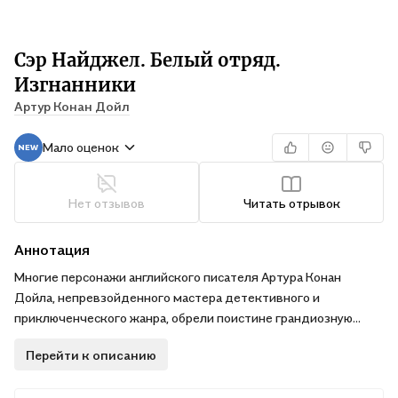
Сэр Найджел. Белый отряд.
Изгнанники
Артур Конан Дойл
Мало оценок
Нет отзывов
Читать отрывок
Аннотация
Многие персонажи английского писателя Артура Конан
Дойла, непревзойденного мастера детективного и
приключенческого жанра, обрели поистине грандиозную
известность. Это и гениальный сыщик Шерлок Холмс со
Перейти к описанию
своим верным спутником доктором Ватсоном, и неугомонный
бригадир Жерар, и эксцентричный профессор Челленджер...