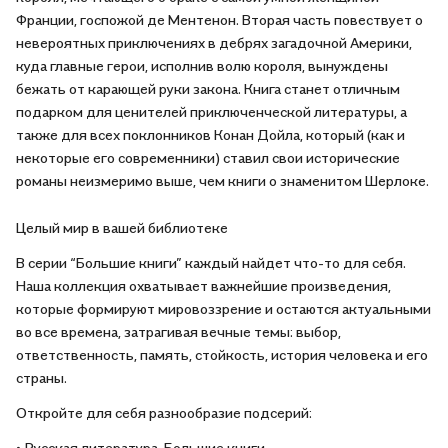
Франции, госпожой де Ментенон. Вторая часть повествует о
невероятных приключениях в дебрях загадочной Америки,
куда главные герои, исполнив волю короля, вынуждены
бежать от карающей руки закона. Книга станет отличным
подарком для ценителей приключенческой литературы, а
также для всех поклонников Конан Дойла, который (как и
некоторые его современники) ставил свои исторические
романы неизмеримо выше, чем книги о знаменитом Шерлоке.
Целый мир в вашей библиотеке
В серии “Большие книги” каждый найдет что-то для себя.
Наша коллекция охватывает важнейшие произведения,
которые формируют мировоззрение и остаются актуальными
во все времена, затрагивая вечные темы: выбор,
ответственность, память, стойкость, история человека и его
страны.
Откройте для себя разнообразие подсерий:
• Русская литература. Большие книги