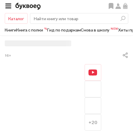
Каталог
%
NEW
Книги
Книга с полки
Гид по подаркам
Снова в школу
Хиты п
16+
+20