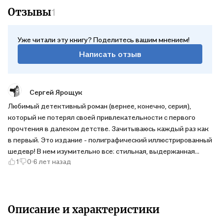
Отзывы
1
Уже читали эту книгу? Поделитесь вашим мнением!
Написать отзыв
Сергей Ярощук
Любимый детективный роман (вернее, конечно, серия),
который не потерял своей привлекательности с первого
прочтения в далеком детстве. Зачитываюсь каждый раз как
в первый. Это издание - полиграфический иллюстрированный
шедевр! В нем изумительно все: стильная, выдержанная
1
0
6 лет назад
обложка, красочные развороты, качественная
непросвечивающая белоснежная бумага, позолоченные края
страниц, ляссе. И, конечно, иллюстрации Антона Ломаева.
Иллюстрации черно-белые (цветные здесь смотрелись бы
неуместно), но их очень много, буквально на каждой
Описание и характеристики
странице; иллюстрации занимают не только отдельные