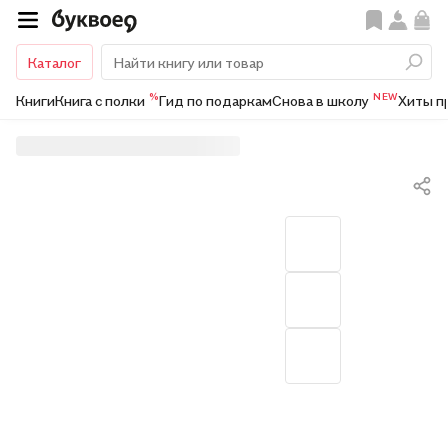
Каталог
%
NEW
Книги
Книга с полки
Гид по подаркам
Снова в школу
Хиты п