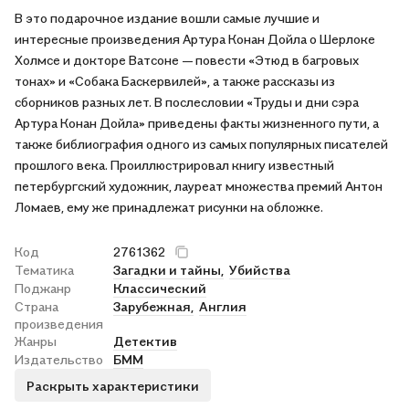
В это подарочное издание вошли самые лучшие и
листы, но и причудливо (но огранично) введены в текст. В
интересные произведения Артура Конан Дойла о Шерлоке
сборник вошли произведения: "Этюд в багровых тонах",
Холмсе и докторе Ватсоне — повести «Этюд в багровых
"Пестрая лента", "Медные буки", "Рейгетские сквайры",
тонах» и «Собака Баскервилей», а также рассказы из
"Горбун", "Последнее дело Холмса", "Пляшущие человечки",
сборников разных лет. В послесловии «Труды и дни сэра
"Одинокая велосипедистка", "Убийство в Эбби-Грэйндж" и
Артура Конан Дойла» приведены факты жизненного пути, а
"Собака Баскервилей". Данное издание - ценный подарок для
также библиография одного из самых популярных писателей
почитателей творчества А. Конан Дойла! И как же жаль, что
прошлого века. Проиллюстрировал книгу известный
"Лениздат" не выпускает больше книг в подобном
петербургский художник, лауреат множества премий Антон
оформлении.
Ломаев, ему же принадлежат рисунки на обложке.
Код
2761362
Тематика
Загадки и тайны,
Убийства
Поджанр
Классический
Страна
Зарубежная,
Англия
произведения
Жанры
Детектив
Издательство
БММ
Раскрыть характеристики