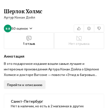
Шерлок Холмс
Артур Конан Дойл
50 оценок
9.8
1 отзыв
Нет отрывка
Аннотация
В это подарочное издание вошли самые лучшие и
интересные произведения Артура Конан Дойла о Шерлоке
Холмсе и докторе Ватсоне — повести «Этюд в багровых
тонах» и «Собака Баскервилей», а также рассказы из
Перейти к описанию
сборников разных лет. В послесловии «Труды и дни сэра
Артура Конан Дойла» приведены факты жизненного пути, а
также библиография одного из самых популярных писателей
Санкт-Петербург
прошлого века. Проиллюстрировал книгу известный
Нет в наличии, но есть в 2 магазинах в других
петербургский художник, лауреат множества премий Антон