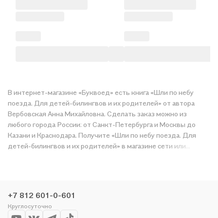
В интернет-магазине «Буквоед» есть книга «Шли по небу
поезда. Для детей-билингвов и их родителей» от автора
Вербовская Анна Михайловна. Сделать заказ можно из
любого города России: от Санкт-Петербурга и Москвы до
Казани и Краснодара. Получите «Шли по небу поезда. Для
детей-билингвов и их родителей» в магазине сети или
закажите доставку. Мы и сами любим читать, поэтому
делаем всё, чтобы вы могли купить понравившуюся историю
по приятной цене. Например, организуем конкурсы и
проводим акции. Оставайтесь с нами, чтобы не упустить
+7 812 601-0-601
выгоду!
Круглосуточно