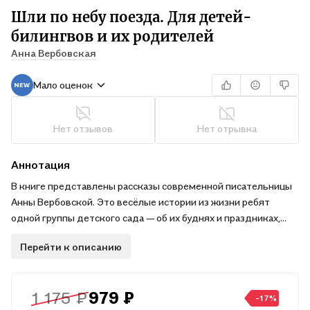
Шли по небу поезда. Для детей-
билингвов и их родителей
Анна Вербовская
Мало оценок
Нет отзывов
Нет отрывка
Аннотация
В книге представлены рассказы современной писательницы
Анны Вербовской. Это весёлые истории из жизни ребят
одной группы детского сада — об их буднях и праздниках,
радостях и печалях, открытиях и фантазиях, дружбе и первой
Перейти к описанию
любви.
После каждого рассказа следуют вопросы на понимание
прочитанного.
1 175 ₽
979 ₽
Книга адресована детям-билингвам и их родителям для
-17%