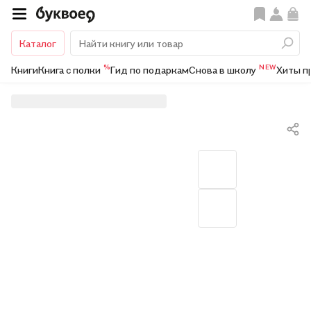
Каталог
%
NEW
Книги
Книга с полки
Гид по подаркам
Снова в школу
Хиты п