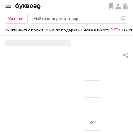
Каталог
%
NEW
Книги
Книга с полки
Гид по подаркам
Снова в школу
Хиты п
+2