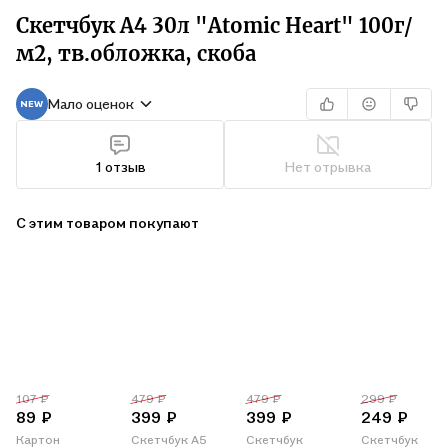
Скетчбук А4 30л "Atomic Heart" 100г/
м2, тв.обложка, скоба
Мало оценок
1 отзыв
Нет отрывка
С этим товаром покупают
107 ₽
479 ₽
479 ₽
299 ₽
89 ₽
399 ₽
399 ₽
249 ₽
Картон
Скетчбук А5
Скетчбук
Скетчбук