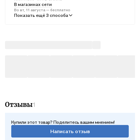
В магазинах сети
Во вт, 11 августа — бесплатно
В пунктах выдачи
Показать ещё 3 способа
В ср, 12 августа — от 240 ₽
Курьером
В ср, 12 августа — от 311 ₽
Почтой России
В чт, 13 августа — от 490 ₽
Отзывы
1
Купили этот товар? Поделитесь вашим мнением!
Написать отзыв