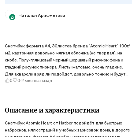
Наталья Арифметова
Скетчбук формата А4, 30листов бренда "Atomic Heart" 100г/
м2, картонная довольно мягкая обложка (не твердая), на
скобе. Полу-глянцевый черный шершавый рисунок фона и
гладкий рисунок пионера. Листы матовые, очень гладкие.
Для акварели вряд ли подойдет, довольно тонкие и будут
0
0
2 месяца назад
деформироваться. Для карандашей и цветных фломастеров,
ручек - в самый раз. Знакомые умудрялись печатать на
принтере на такого типа бумаге.
Описание и характеристики
Скетчбук Atomic Heart от Hatber подойдёт для быстрых
набросков, иллюстраций и учебных зарисовок дома, в дороге
и на пленэре. Формат А4 удобен, когда хочется рисовать