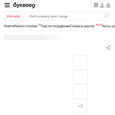
Каталог
%
NEW
Книги
Книга с полки
Гид по подаркам
Снова в школу
Хиты п
+2