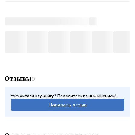
людям, в каждом из которых автор видит прежде всего
Свет, они образуют вторую линию книги — схолии — то есть
заметки на полях. .Для тех, кто ценит искреннюю авторскую
интонацию, кто ждет от прозы настоящих человеческих
историй, тепла и, главное, любви, эта книга — подарок. Ведь
несмотря на обилие литературы на книжных полках, живое,
теплое, близкое каждому слово — по-прежнему большая
редкость. Отец Александр умеет нести такое слово. .
Отзывы
0
Уже читали эту книгу? Поделитесь вашим мнением!
Написать отзыв