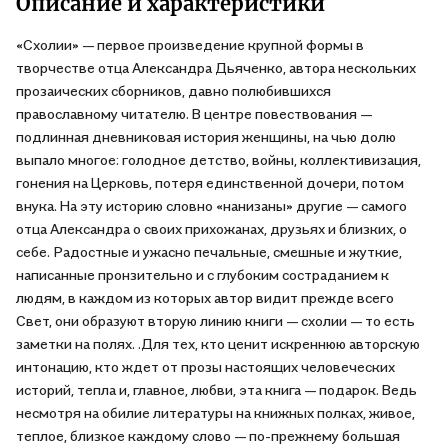
Описание и характеристики
«Схолии» — первое произведение крупной формы в
творчестве отца Александра Дьяченко, автора нескольких
прозаических сборников, давно полюбившихся
православному читателю. В центре повествования —
подлинная дневниковая история женщины, на чью долю
выпало многое: голодное детство, войны, коллективизация,
гонения на Церковь, потеря единственной дочери, потом
внука. На эту историю словно «нанизаны» другие — самого
отца Александра о своих прихожанах, друзьях и близких, о
себе. Радостные и ужасно печальные, смешные и жуткие,
написанные пронзительно и с глубоким состраданием к
людям, в каждом из которых автор видит прежде всего
Свет, они образуют вторую линию книги — схолии — то есть
заметки на полях. .Для тех, кто ценит искреннюю авторскую
интонацию, кто ждет от прозы настоящих человеческих
историй, тепла и, главное, любви, эта книга — подарок. Ведь
несмотря на обилие литературы на книжных полках, живое,
теплое, близкое каждому слово — по-прежнему большая