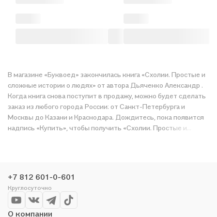
В магазине «Буквоед» закончилась книга «Схолии. Простые и
сложные истории о людях» от автора Дьяченко Александр .
Когда книга снова поступит в продажу, можно будет сделать
заказ из любого города России: от Санкт-Петербурга и
Москвы до Казани и Краснодара. Дождитесь, пока появится
надпись «Купить», чтобы получить «Схолии. Простые и
сложные истории о людях» в магазине сети или заказать
доставку. Мы и сами любим читать, поэтому делаем всё,
чтобы вы могли купить понравившуюся историю по приятной
цене. Например, организуем конкурсы и проводим акции.
+7 812 601-0-601
Оставайтесь с нами, чтобы не упустить выгоду!
Круглосуточно
О компании