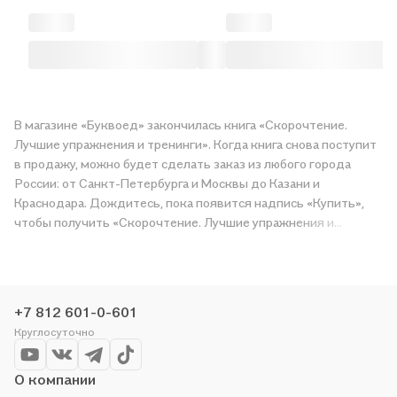
В магазине «Буквоед» закончилась книга «Скорочтение.
Лучшие упражнения и тренинги». Когда книга снова поступит
в продажу, можно будет сделать заказ из любого города
России: от Санкт-Петербурга и Москвы до Казани и
Краснодара. Дождитесь, пока появится надпись «Купить»,
чтобы получить «Скорочтение. Лучшие упражнения и
тренинги» в магазине сети или заказать доставку. Мы и сами
любим читать, поэтому делаем всё, чтобы вы могли купить
понравившуюся историю по приятной цене. Например,
организуем конкурсы и проводим акции. Оставайтесь с нами,
+7 812 601-0-601
чтобы не упустить выгоду!
Круглосуточно
О компании