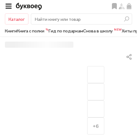
Каталог
%
NEW
Книги
Книга с полки
Гид по подаркам
Снова в школу
Хиты п
+6