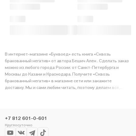
В интернет-магазине «Буквоед» есть книга «Сквозь
бракованный негатив» от автора Бешич Ален . Сделать заказ
можно из любого города России: от Санкт-Петербурга и
Москвы до Казани и Краснодара. Получите «Сквозь
бракованный негатив» в магазине сети или закажите
доставку. Мы и сами любим читать, поэтому делаем всё,
чтобы вы могли купить понравившуюся историю по приятной
цене. Например, организуем конкурсы и проводим акции.
Оставайтесь с нами, чтобы не упустить выгоду!
+7 812 601-0-601
Круглосуточно