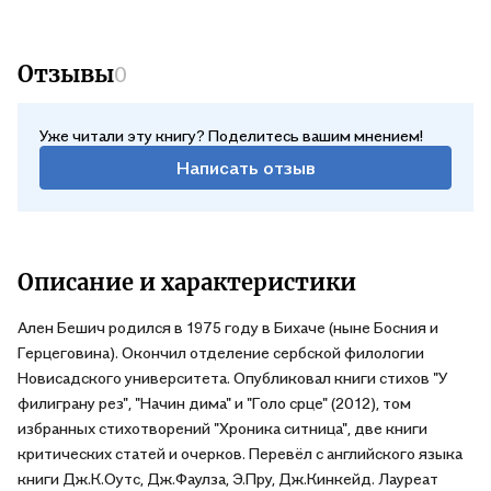
Отзывы
0
Уже читали эту книгу? Поделитесь вашим мнением!
Написать отзыв
Описание и характеристики
Ален Бешич родился в 1975 году в Бихаче (ныне Босния и
Герцеговина). Окончил отделение сербской филологии
Новисадского университета. Опубликовал книги стихов "У
филиграну рез", "Начин дима" и "Голо срце" (2012), том
избранных стихотворений "Хроника ситница", две книги
критических статей и очерков. Перевёл с английского языка
книги Дж.К.Оутс, Дж.Фаулза, Э.Пру, Дж.Кинкейд. Лауреат