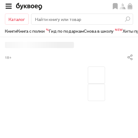
Каталог
%
NEW
Книги
Книга с полки
Гид по подаркам
Снова в школу
Хиты п
18+