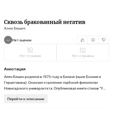
Сквозь бракованный негатив
Ален Бешич
Нет оценок
—
Нет отзывов
Нет отрывка
Аннотация
Ален Бешич родился в 1975 году в Бихаче (ныне Босния и
Герцеговина). Окончил отделение сербской филологии
Новисадского университета. Опубликовал книги стихов "У
филиграну рез", "Начин дима" и "Голо срце" (2012), том
Перейти к описанию
избранных стихотворений "Хроника ситница", две книги
критических статей и очерков. Перевёл с английского языка
книги Дж.К.Оутс, Дж.Фаулза, Э.Пру, Дж.Кинкейд. Лауреат