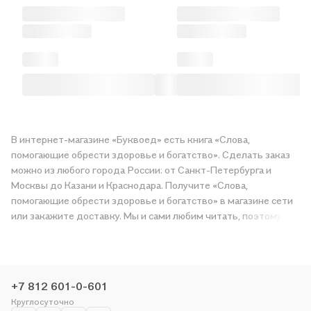
В интернет-магазине «Буквоед» есть книга «Слова,
помогающие обрести здоровье и богатство». Сделать заказ
можно из любого города России: от Санкт-Петербурга и
Москвы до Казани и Краснодара. Получите «Слова,
помогающие обрести здоровье и богатство» в магазине сети
или закажите доставку. Мы и сами любим читать, поэтому
делаем всё, чтобы вы могли купить понравившуюся историю
по приятной цене. Например, организуем конкурсы и
проводим акции. Оставайтесь с нами, чтобы не упустить
выгоду!
+7 812 601-0-601
Круглосуточно