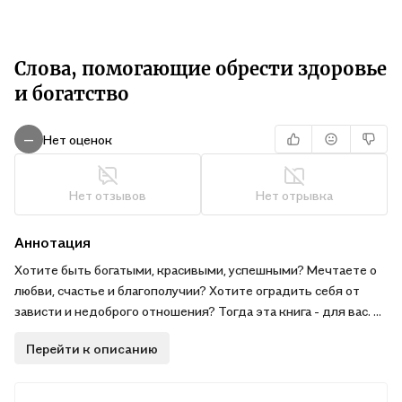
Слова, помогающие обрести здоровье
и богатство
Нет оценок
—
Нет отзывов
Нет отрывка
Аннотация
Хотите быть богатыми, красивыми, успешными? Мечтаете о
любви, счастье и благополучии? Хотите оградить себя от
зависти и недоброго отношения? Тогда эта книга - для вас. С
ней вам удастся реализовать свои замыслы и ускорить
Перейти к описанию
исполнение самых сокровенных желаний. Собранные в ней
чудодейственные слова древних заговоров, старинные
ритуалы и обряды на привлечение всевозможных благ,