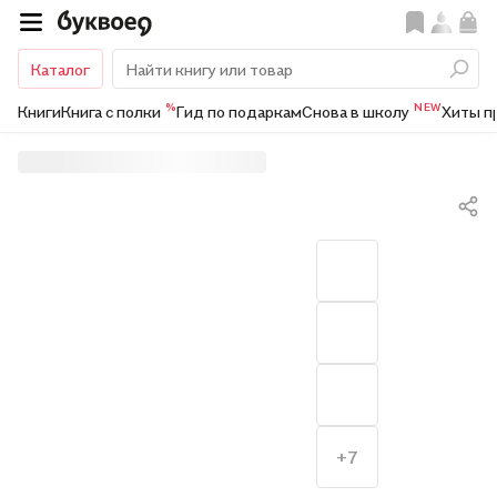
Каталог
%
NEW
Книги
Книга с полки
Гид по подаркам
Снова в школу
Хиты п
+7