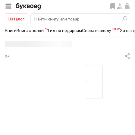
Каталог
%
NEW
Книги
Книга с полки
Гид по подаркам
Снова в школу
Хиты п
0+