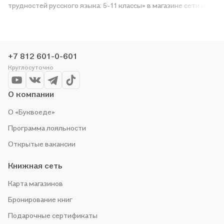
трудностей русского языка: 5-11 классы» в магазине сети или
закажите доставку. Мы и сами любим читать, поэтому
делаем всё, чтобы вы могли купить понравившуюся историю
по приятной цене. Например, организуем конкурсы и
проводим акции. Оставайтесь с нами, чтобы не упустить
+7 812 601-0-601
выгоду!
Круглосуточно
О компании
О «Буквоеде»
Программа лояльности
Открытые вакансии
Книжная сеть
Карта магазинов
Бронирование книг
Подарочные сертификаты