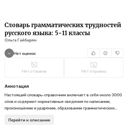
Словарь грамматических трудностей
русского языка: 5-11 классы
Ольга Гайбарян
Нет оценок
—
Нет отзывов
Нет отрывка
Аннотация
Настоящий словарь-справочник включает в себя около 3000
слов и содержит нормативные сведения по написанию,
произношению и ударению, образованию грамматических
форм, а также словоупотреблению. В словаре приводятся
Перейти к описанию
списки наиболее трудных с точки зрения написания и
постановки ударения слов, паронимические ряды, сложные