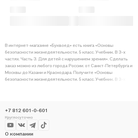
В интернет-магазине «Буквоед» есть книга «Основы
безопасности жизнедеятельности. 5 класс. Учебник. В 3-х
частях. Часть 3. Для детей с нарушением зрения». Сделать
заказ можно из любого города России: от Санкт-Петербурга и
Москвы до Казани и Краснодара. Получите «Основы
безопасности жизнедеятельности. 5 класс. Учебник. В 3-х
частях. Часть 3. Для детей с нарушением зрения» в магазине
сети или закажите доставку. Мы и сами любим читать,
поэтому делаем всё, чтобы вы могли купить понравившуюся
историю по приятной цене. Например, организуем конкурсы и
+7 812 601-0-601
проводим акции. Оставайтесь с нами, чтобы не упустить
Круглосуточно
выгоду!
О компании