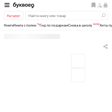
Каталог
%
NEW
Книги
Книга с полки
Гид по подаркам
Снова в школу
Хиты п