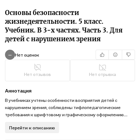
Основы безопасности
жизнедеятельности. 5 класс.
Учебник. В 3-х частях. Часть 3. Для
детей с нарушением зрения
Нет оценок
—
Нет отзывов
Нет отрывка
Аннотация
В учебниках учтены особенности восприятия детей с
нарушением зрения, соблюдены тифлопедагогические
требования к шрифтовому и графическому оформлению.
Перейти к описанию
Адаптированные учебники отличают:
• большой формат;