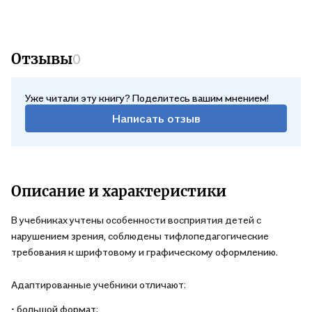
Федерации»;
• способствуют достижению успешных результатов ОГЭ и
ЕГЭ;
Отзывы
0
• способствуют тесной связи офтальмологической работы с
коррекционно-педагогической практикой.
Уже читали эту книгу? Поделитесь вашим мнением!
Написать отзыв
Описание и характеристики
В учебниках учтены особенности восприятия детей с
нарушением зрения, соблюдены тифлопедагогические
требования к шрифтовому и графическому оформлению.
Адаптированные учебники отличают:
• большой формат;