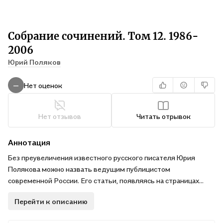
Собрание сочинений. Том 12. 1986-
2006
Юрий Поляков
Нет оценок
—
Нет отзывов
Читать отрывок
Аннотация
Без преувеличения известного русского писателя Юрия
Полякова можно назвать ведущим публицистом
современной России. Его статьи, появляясь на страницах
центральной периодики, вот уже более тридцати лет
Перейти к описанию
вызывают горячее одобрение одних и яростное неприятие
других, но никого не оставляют равнодушными. Автор ярко,