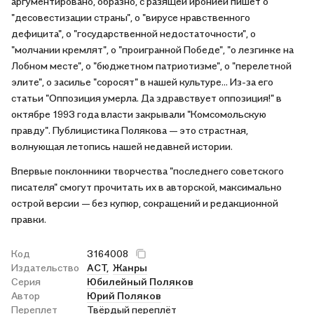
аргументировано, образно, с разящей иронией пишет о
"десовестизации страны", о "вирусе нравственного
дефицита", о "государственной недостаточности", о
"молчании кремлят", о "проигранной Победе", "о лезгинке на
Лобном месте", о "бюджетном патриотизме", о "перелетной
элите", о засилье "соросят" в нашей культуре… Из-за его
статьи "Оппозиция умерла. Да здравствует оппозиция!" в
октябре 1993 года власти закрывали "Комсомольскую
правду". Публицистика Полякова — это страстная,
волнующая летопись нашей недавней истории.
Впервые поклонники творчества "последнего советского
писателя" смогут прочитать их в авторской, максимально
острой версии — без купюр, сокращений и редакционной
правки.
Код
3164008
Издательство
АСТ,
Жанры
Серия
Юбилейный Поляков
Автор
Юрий Поляков
Переплет
Твёрдый переплёт