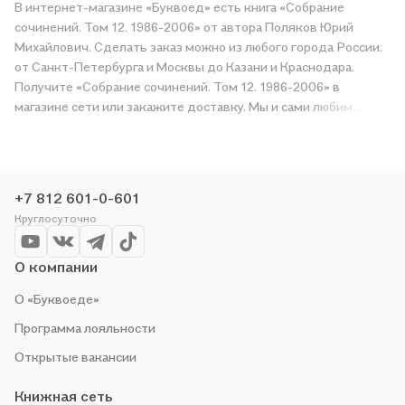
В интернет-магазине «Буквоед» есть книга «Собрание
сочинений. Том 12. 1986-2006» от автора Поляков Юрий
Михайлович. Сделать заказ можно из любого города России:
от Санкт-Петербурга и Москвы до Казани и Краснодара.
Получите «Собрание сочинений. Том 12. 1986-2006» в
магазине сети или закажите доставку. Мы и сами любим
читать, поэтому делаем всё, чтобы вы могли купить
понравившуюся историю по приятной цене. Например,
организуем конкурсы и проводим акции. Оставайтесь с нами,
чтобы не упустить выгоду!
+7 812 601-0-601
Круглосуточно
О компании
О «Буквоеде»
Программа лояльности
Открытые вакансии
Книжная сеть