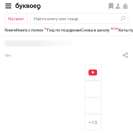
Каталог
%
NEW
Книги
Книга с полки
Гид по подаркам
Снова в школу
Хиты п
16+
+13