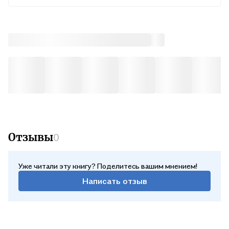
Во вт, 11 августа — бесплатно
Курьером
В пн, 10 августа — бесплатно
Почтой России
Во вт, 11 августа — от 614 ₽
Отзывы
0
Уже читали эту книгу? Поделитесь вашим мнением!
Написать отзыв