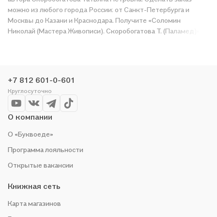
можно из любого города России: от Санкт-Петербурга и
Москвы до Казани и Краснодара. Получите «Соломин
Николай (Мастера Живописи). Скоробогатова Т. (Паламед)» в
магазине сети или закажите доставку. Мы и сами любим
читать, поэтому делаем всё, чтобы вы могли купить
понравившуюся историю по приятной цене. Например,
организуем конкурсы и проводим акции. Оставайтесь с нами,
+7 812 601-0-601
чтобы не упустить выгоду!
Круглосуточно
О компании
О «Буквоеде»
Программа лояльности
Открытые вакансии
Книжная сеть
Карта магазинов