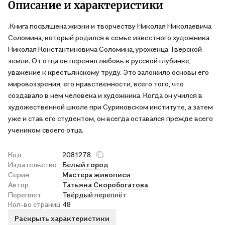
Описание и характеристики
.Книга посвящена жизни и творчеству Николая Николаевича
Соломина, который родился в семье известного художника
Николая Константиновича Соломина, уроженца Тверской
земли. От отца он перенял любовь к русской глубинке,
уважение к крестьянскому труду. Это заложило основы его
мировоззрения, его нравственности, всего того, что
создавало в нем человека и художника. Когда он учился в
художественной школе при Суриковском институте, а затем
уже и став его студентом, он всегда оставался прежде всего
учеником своего отца.
Код
2081278
Издательство
Белый город
Серия
Мастера живописи
Автор
Татьяна Скоробогатова
Переплет
Твёрдый переплёт
Кол-во страниц
48
Раскрыть характеристики