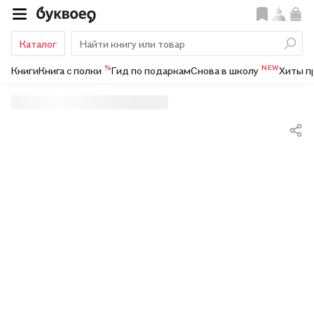
Каталог
%
NEW
Книги
Книга с полки
Гид по подаркам
Снова в школу
Хиты п