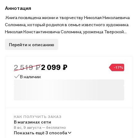
Аннотация
.Книга посвящена жизни и творчеству Николая Николаевича
Соломина, который родился в семье известного художника
Николая Константиновича Соломина, уроженца Тверской
земли. От отца он перенял любовь к русской глубинке,
Перейти к описанию
уважение к крестьянскому труду. Это заложило основы его
мировоззрения, его нравственности, всего того, что
создавало в нем человека и художника. Когда он учился в
2 519 ₽
2 099 ₽
художественной школе при Суриковском институте, а затем
-17%
уже и став его студентом, он всегда оставался прежде всего
В наличии
учеником своего отца.
КАК ПОЛУЧИТЬ ЗАКАЗ
В магазинах сети
В вс, 9 августа — бесплатно
В пунктах выдачи
Показать ещё 3 способа