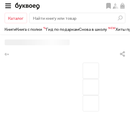
Каталог
%
NEW
Книги
Книга с полки
Гид по подаркам
Снова в школу
Хиты п
6+