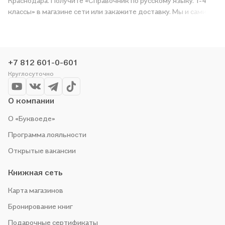
Краснодара. Получите «Справочник по русскому языку. 1-4
классы» в магазине сети или закажите доставку. Мы и сами
любим читать, поэтому делаем всё, чтобы вы могли купить
понравившуюся историю по приятной цене. Например,
организуем конкурсы и проводим акции. Оставайтесь с нами,
чтобы не упустить выгоду!
+7 812 601-0-601
Круглосуточно
О компании
О «Буквоеде»
Программа лояльности
Открытые вакансии
Книжная сеть
Карта магазинов
Бронирование книг
Подарочные сертификаты