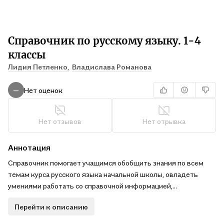
Справочник по русскому языку. 1-4
классы
Лидия Петленко,
Владислава Романова
Нет оценок
—
Нет отзывов
Нет отрывка
Аннотация
Справочник помогает учащимся обобщить знания по всем
темам курса русского языка начальной школы, овладеть
умениями работать со справочной информацией,
представленной разными способами, позволяет приобрести
Перейти к описанию
навыки самообразования и успешно подготовиться к
ВПР.Издание содержит систематизированный справочный