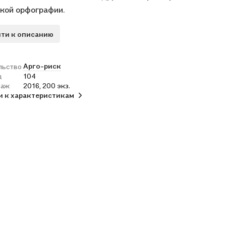
кой орфографии.
ти к описанию
Арго-риск
льство
ц
104
раж
2016, 200 экз.
и к характеристикам