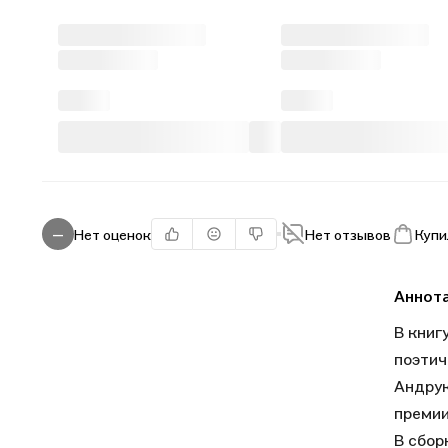
Нет оценок
Нет отзывов
Купи
—
Аннот
В книг
поэтич
Андрук
премии
В сбор