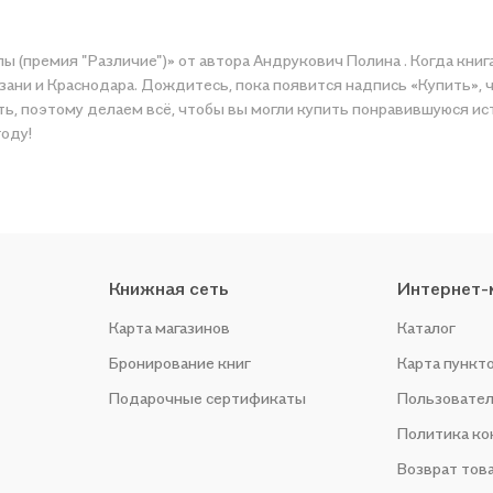
ы (премия "Различие")» от автора Андрукович Полина . Когда книг
зани и Краснодара. Дождитесь, пока появится надпись «Купить», 
ать, поэтому делаем всё, чтобы вы могли купить понравившуюся ис
году!
Книжная сеть
Интернет-
Карта магазинов
Каталог
Бронирование книг
Карта пункт
Подарочные сертификаты
Пользовател
Политика к
Возврат тов