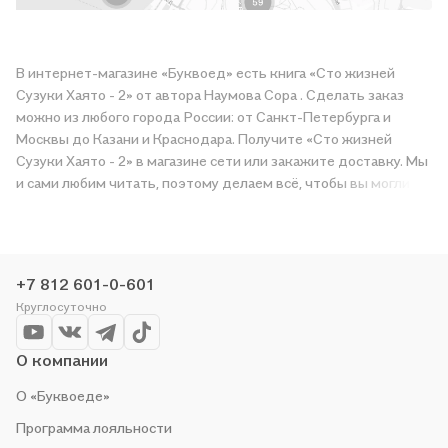
В интернет-магазине «Буквоед» есть книга «Сто жизней
Сузуки Хаято - 2» от автора Наумова Сора . Сделать заказ
можно из любого города России: от Санкт-Петербурга и
Москвы до Казани и Краснодара. Получите «Сто жизней
Сузуки Хаято - 2» в магазине сети или закажите доставку. Мы
и сами любим читать, поэтому делаем всё, чтобы вы могли
купить понравившуюся историю по приятной цене. Например,
организуем конкурсы и проводим акции. Оставайтесь с нами,
чтобы не упустить выгоду!
+7 812 601-0-601
Круглосуточно
О компании
О «Буквоеде»
Программа лояльности