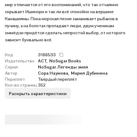
мир отличается от его воспоминаний, что так отчаянно
скрывает Ишинори и так ли всё спокойно на вершине
Канашиямы. Пока морская песня заманивает рыбаков в
пучину, а на болотах пропадают люди, двум ученикам
оммёдзи придётся сделать непростой выбор, от которого
зависит буквально всё.
Код
3166533
Издательство
АСТ,
NoSugar Books
Серия
NoSugar. Легенды змея
Автор
Сора Наумова,
Мария Дубинина
Переплет
Твёрдый переплёт
Кол-во страниц
352
Раскрыть характеристики