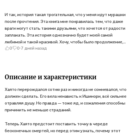
И так, история такая трогательная, что у меня идут мурашки
после прочтения. Эта книга мне понравилась тем, что даже
враги могут стать такими друзьями, что хочется от радости
заплакать. Эта история однозначно будет моей самой
любимой и такой красивой. Хочу, чтобы было продолжение,
0
0
7 дней назад
но увы, этот конец был самым лучшим. Те, кто любят
фэнтези, магию и очень крепкую дружбу, то советую к
прочтению.
Описание и характеристики
Хаято перерождался сотню раз и никогда не сомневался, что
должен сделать. Его вела ненависть к Ишинори, всё сильнее
отравляя душу. Но правда — тоже яд, и сожаления способны
причинить не меньше страданий.
Теперь Хаято предстоит поставить точку в череде
бесконечных смертей, но перед этим узнать, почему этот