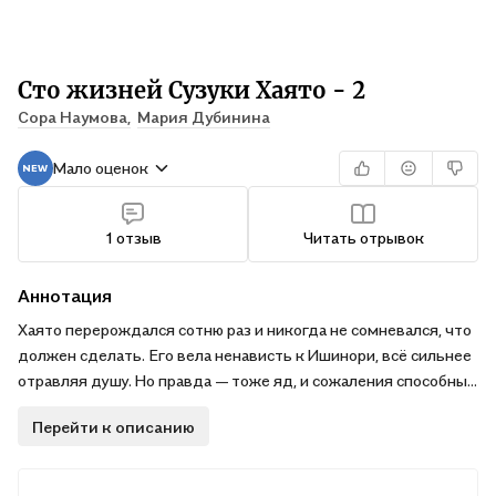
Сто жизней Сузуки Хаято - 2
Сора Наумова,
Мария Дубинина
Мало оценок
1 отзыв
Читать отрывок
Аннотация
Хаято перерождался сотню раз и никогда не сомневался, что
должен сделать. Его вела ненависть к Ишинори, всё сильнее
отравляя душу. Но правда — тоже яд, и сожаления способны
причинить не меньше страданий.
Перейти к описанию
Теперь Хаято предстоит поставить точку в череде
бесконечных смертей, но перед этим узнать, почему этот