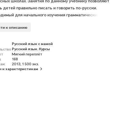
сных школах. Занятия по данному учебнику позволяют
ь детей правильно писать и говорить по-русски.
димый для начального изучения грамматический
ал изложен максимально просто и занимательно. Книга
ти к описанию
ит разнообразные грамматические упражнения и
 (ключи) к ним, а также комментарии, адресованные
гам и родителям.
Русский язык с мамой
Русский язык. Курсы
льство
ет
Мягкий переплёт
ц
168
раж
2013, 1 500 экз.
и к характеристикам