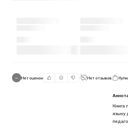
Нет оценок
Нет отзывов
Купи
—
Аннот
Книга 
языку 
педаго