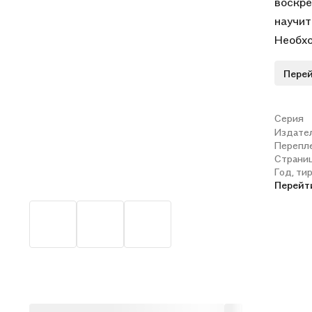
воскре
научит
Необхо
матери
Перей
содерж
ответы
педаго
Серия
Издате
Перепл
Страни
Год, ти
Перейт